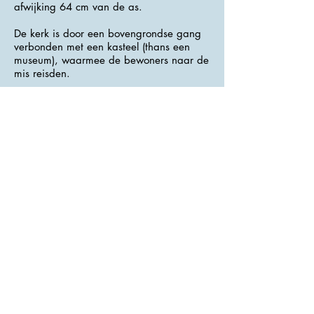
afwijking 64 cm van de as.
De kerk is door een bovengrondse gang
verbonden met een kasteel (thans een
museum), waarmee de bewoners naar de
mis reisden.
>>> Adres : Křížkovského 74 <<<