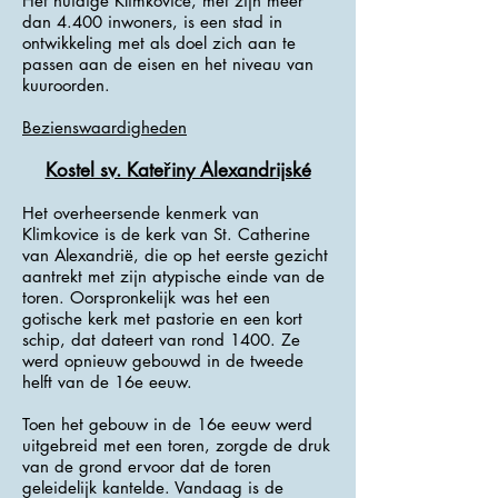
Het huidige Klimkovice, met zijn meer
dan 4.400 inwoners, is een stad in
ontwikkeling met als doel zich aan te
passen aan de eisen en het niveau van
kuuroorden.
Bezienswaardigheden
Kostel sv. Kateřiny Alexandrijské
Het overheersende kenmerk van
Klimkovice is de kerk van St. Catherine
van Alexandrië, die op het eerste gezicht
aantrekt met zijn atypische einde van de
toren. Oorspronkelijk was het een
gotische kerk met pastorie en een kort
schip, dat dateert van rond 1400. Ze
werd opnieuw gebouwd in de tweede
helft van de 16e eeuw.
Toen het gebouw in de 16e eeuw werd
uitgebreid met een toren, zorgde de druk
van de grond ervoor dat de toren
geleidelijk kantelde. Vandaag is de