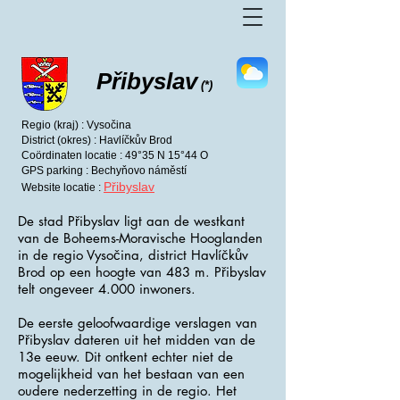
Přibyslav
(*)
Regio (kraj) : Vysočina
District (okres) : Havlíčkův Brod
Coördinaten locatie : 49°35 N 15°44 O
GPS parking : Bechyňovo náměstí
Přibyslav
Website locatie :
De stad Přibyslav ligt aan de westkant
van de Boheems-Moravische Hooglanden
in de regio Vysočina, district Havlíčkův
Brod op een hoogte van 483 m. Přibyslav
telt ongeveer 4.000 inwoners.
De eerste geloofwaardige verslagen van
Přibyslav dateren uit het midden van de
13e eeuw. Dit ontkent echter niet de
mogelijkheid van het bestaan ​​van een
oudere nederzetting in de regio. Het