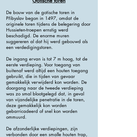
Gotische toren
De bouw van de gotische toren in
Přibyslav begon in 1497, omdat de
originele toren tijdens de belegering door
Hussieten-troepen ernstig werd
beschadigd. De enorme muren
suggereren al dat hij werd gebouwd als
een verdedigingstoren.
De ingang ervan is tot 7 m hoog, tot de
eerste verdieping. Voor toegang van
buitenaf werd altijd een houten toegang
gebruikt, die in tijden van gevaar
gemakkelijk verwijderd kon worden. De
doorgang naar de tweede verdieping
was zo smal blootgelegd dat, in geval
van vijandelijke penetratie in de toren,
deze gemakkelijk kon worden
gebarricadeerd of snel kon worden
ommuurd.
De afzonderlijke verdiepingen, zijn
verbonden door een smalle houten trap,