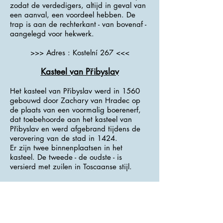
zodat de verdedigers, altijd in geval van
een aanval, een voordeel hebben. De
trap is aan de rechterkant - van bovenaf -
aangelegd voor hekwerk.
>>> Adres : Kostelní 267 <<<
Kasteel van Přibyslav
Het kasteel van Přibyslav werd in 1560
gebouwd door Zachary van Hradec op
de plaats van een voormalig boerenerf,
dat toebehoorde aan het kasteel van
Přibyslav en werd afgebrand tijdens de
verovering van de stad in 1424.
Er zijn twee binnenplaatsen in het
kasteel. De tweede - de oudste - is
versierd met zuilen in Toscaanse stijl.
Het gebouw herbergt nu het
Brandweermuseum en het
Brandweerverplaatsingscentrum.