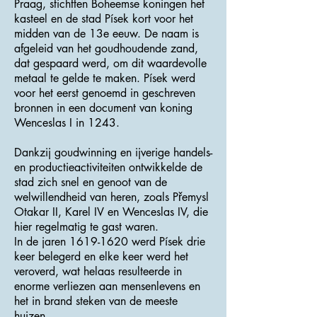
Praag, stichtten Boheemse koningen het
kasteel en de stad Písek kort voor het
midden van de 13e eeuw. De naam is
afgeleid van het goudhoudende zand,
dat gespaard werd, om dit waardevolle
metaal te gelde te maken. Písek werd
voor het eerst genoemd in geschreven
bronnen in een document van koning
Wenceslas I in 1243.
Dankzij goudwinning en ijverige handels-
en productieactiviteiten ontwikkelde de
stad zich snel en genoot van de
welwillendheid van heren, zoals Přemysl
Otakar II, Karel IV en Wenceslas IV, die
hier regelmatig te gast waren.
In de jaren
1619-1620
werd Písek drie
keer belegerd en elke keer werd het
veroverd, wat helaas resulteerde in
enorme verliezen aan mensenlevens en
het in brand steken van de meeste
huizen.