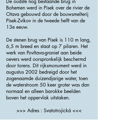
De oudste nog bestaande brug in
Bohemen werd in Písek over de rivier de
Otava gebouwd door de bouwsmelterij
Písek-Zvíkov in de tweede helft van de
13e eeuw.
De stenen brug van Písek is 110 m lang,
6,5 m breed en staat op 7 pilaren. Het
werk van Povltava-graniet aan beide
oevers werd oorspronkelijk beschermd
door torens. Dit rijksmonument werd in
augustus 2002 bedreigd door het
zogenaamde duizendjarige water, toen
de waterstroom 50 keer groter was dan
normaal en alleen barokke beelden
boven het oppervlak uitstaken.
>>> Adres : Svatotrojická <<<
Barok stadhuis
Het dominante kenmerk van het Grote