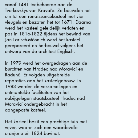
vanaf 1481 toebehoorde aan de
Tvorkovskys van Kravaře. Ze bouwden het
om tot een renaissancekasteel met vier
vleugels en bezaten het tot 1671. Daarna
werd het kasteel geleidelijk verlaten en
pas in
1816-1822
tijdens het bewind van
Jan Larisch-Mönnich werd het kasteel
gerepareerd en herbouwd volgens het
ontwerp van de architect Englisch.
In 1979 werd het overgedragen aan de
burchten van Hradec nad Moravicí en
Raduně. Er volgden uitgebreide
reparaties aan het kasteelgebouw. In
1983 werden de verzamelingen en
ontmantelde faciliteiten van het
nabijgelegen staatskasteel Hradec nad
Moravicí ondergebracht in het
aangepaste kasteel.
Het kasteel bezit een prachtige tuin met
vijver, waarin zich een waardevolle
oranjerie uit 1824 bevindt.