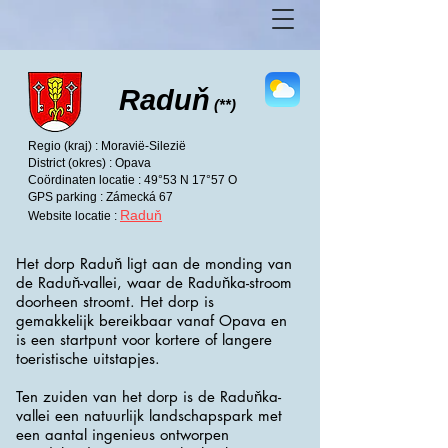
Raduň
(**)
Regio (kraj) : Moravië-Silezië
District (okres) : Opava
Coördinaten locatie : 49°53 N 17°57 O
GPS parking : Zámecká 67
Raduň
Website locatie :
Het dorp Raduň ligt aan de monding van
de Raduň-vallei, waar de Raduňka-stroom
doorheen stroomt. Het dorp is
gemakkelijk bereikbaar vanaf Opava en
is een startpunt voor kortere of langere
toeristische uitstapjes.
Ten zuiden van het dorp is de Raduňka-
vallei een natuurlijk landschapspark met
een aantal ingenieus ontworpen