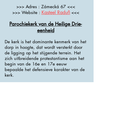
>>> Adres : Zámecká 67 <<<
Kasteel Raduň
>>> Website :
<<<
Parochiekerk van de Heilige Drie-
eenheid
De kerk is het dominante kenmerk van het
dorp in hoogte, dat wordt versterkt door
de ligging op het stijgende terrein. Het
zich uitbreidende protestantisme aan het
begin van de 16e en 17e eeuw
bepaalde het defensieve karakter van de
kerk.
De prismatische klokkentoren is gebouwd
op een vierkante plattegrond. Grenzend
aan de toren is een overdekte trap met
een kapot portaal en een paar kapotte
ramen die naar het koor leiden.
De kerk is één-beukig, met een
plattegrond van een Latijns kruis. In het
middenschip is er slechts één raam in de