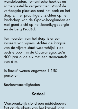
wandelpaden, romantische hoekjes en
samengestelde vergezichten. Vanaf de
verhoogde plaatsen rond het park en het
dorp zijn er prachtige uitzichten op het
landschap van de Opava-hooglanden en
met goed zicht op het Jeseníky-gebergte
en de berg Praděd.
Ten noorden van het dorp is er een
systeem van vijvers. Achter de laagste
van de vijvers staat waarschijnlijk de
oudste boom in de Opava-regio, zo'n
500 jaar oude eik met een stamomtrek
van 6 m.
In Raduň wonen ongeveer 1.150
personen.
Bezienswaardigheden
Kasteel
Oorspronkelijk stond een middeleeuws
fort op de plaats van het kasteel, dat