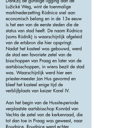
Dankzij de gunstige ligging aan de
Lužické Weg, wint de toenmalige
marktnederzetting Rúdnica snel aan
economisch belang en in de 13e eeuw
is het een van de eerste steden die de
status van stad heeft. De naam Rúdnica
(soms Rúdník) is waarschijnlijk afgeleid
van de ertsbron die hier opspringt.
Nadat het kasteel was gebouwd, werd
de stad een favoriete zetel van de
bisschoppen van Praag en later van de
aartsbisschoppen, in wiens bezit de stad
was. Waarschijnlijk werd hier een
priester-meester Jan Hus gevormd en
bleef het kasteel enige tijd de
verblijfplaats van keizer Karel IV.
Aan het begin van de Hussite-periode
verplaatste aartsbisschop Konrád van
Vechta de zetel van de kerkenraad, die
tot dan toe in Praag was geweest, naar
Roudnice. Roudnice werd echter