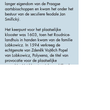
langer eigendom van de Praagse
aartsbisschoppen en kwam het onder het
bestuur van de seculiere feodale Jan
Smiřický.
Het keerpunt voor het plaatselijke
klooster was 1603, toen het Roudnice-
landhuis in handen kwam van de familie
Lobkowicz. In 1594 verkreeg de
echtgenote van Zdeněk Vojtěch Popel
van Lobkowicz, Polyxena, de titel van
provocatie voor de plaatselijke
parochie. Het klooster viel verschillende
keren in brand, maar het werd niet
gereconstrueerd tot 1725, toen het werd
herbouwd door de belangrijkste Noord-
Boheemse architect van die tijd,
Octavian Broggio. Zijn interventie
beïnvloedde de kerk in de stijl van
barok-gotiek. Als onderdeel van deze
reconstructie moest het noordelijke deel