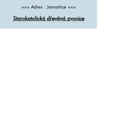
>>> Adres : Jamartice <<<
Starokatolická dřevěná zvonice
De houten klokkentoren in Jamartice staat
op de rechteroever van de Podolský beek
in het midden van het dorp. Er is maar
weinig over de geschiedenis bewaard
gebleven.
Momenteel is het unieke houten belfort
ongebruikt. In de jaren zestig van vorige
eeuw zou nog een altaar in het interieur
aanwezig geweest zijn, maar dit is
samen met andere inboedel verdwenen.
>>> Adres : Jamartice <<<