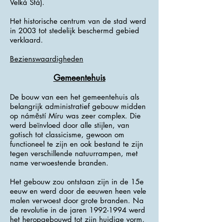
Velká Štá).
Het historische centrum van de stad werd
in 2003 tot stedelijk beschermd gebied
verklaard.
Bezienswaardigheden
Gemeentehuis
De bouw van een het gemeentehuis als
belangrijk administratief gebouw midden
op náměstí Míru was zeer complex. Die
werd beïnvloed door alle stijlen, van
gotisch tot classicisme, gewoon om
functioneel te zijn en ook bestand te zijn
tegen verschillende natuurrampen, met
name verwoestende branden.
Het gebouw zou ontstaan zijn in de 15e
eeuw en werd door de eeuwen heen vele
malen verwoest door grote branden. Na
de revolutie in de jaren
1992-1994
werd
het heropgebouwd tot zijn huidige vorm.