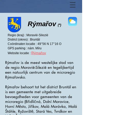
Rýmařov
(*)
Regio (kraj) : Moravië-Silezië
District (okres) : Bruntál
Coördinaten locatie : 49°56 N 17°16 O
GPS parking : nám. Míru
Rýmařov
Website locatie :
Rýmařov is de meest westelijke stad van
de regio Moravië-Silezië en tegelijkertijd
een natuurlijk centrum van de microregio
Rýmařovsko.
Rýmařov behoort tot het district Bruntál en
is een gemeente met uitgebreide
bevoegdheden voor gemeenten van de
microregio (Břidličná, Dolní Moravice,
Horní Město, Jiříkov, Malá Morávka, Malá
Štáhle, Ryžoviště, Stará Ves, Tvrdkov en