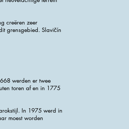
t heuvelachtige terrein
ng creëren zeer
t grensgebied. Slavičín
 1668 werden er twee
en toren af ​​en in 1775
okstijl. In 1975 werd in
taar moest worden