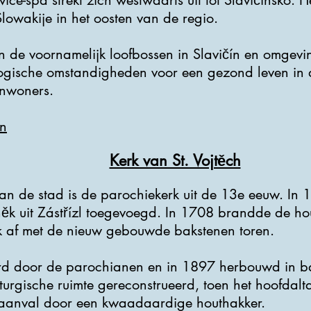
e-spa strekt zich westwaarts uit tot Slavičínsko. He
Slowakije in het oosten van de regio.
 de voornamelijk loofbossen in Slavičín en omgevi
gische omstandigheden voor een gezond leven in di
inwoners.
n
Kerk van St. Vojtěch
n de stad is de parochiekerk uit de 13e eeuw. In
ěk uit Zástřízl toegevoegd. In 1708 brandde de hout
k af met de nieuw gebouwde bakstenen toren.
rd door de parochianen en in 1897 herbouwd in bar
iturgische ruimte gereconstrueerd, toen het hoofdal
 aanval door een kwaadaardige houthakker.