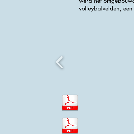
werd het omgebouwd t
volleybalvelden, een