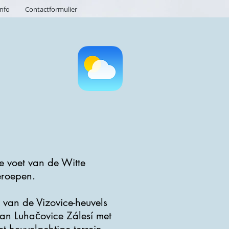
info
Contactformulier
 de voet van de Witte
eroepen.
van de Vizovice-heuvels
van Luhačovice Zálesí met