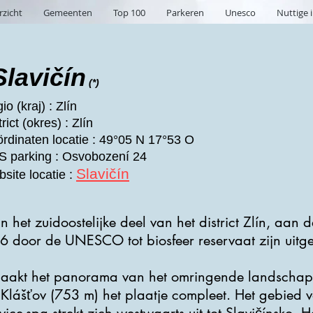
rzicht
Gemeenten
Top 100
Parkeren
Unesco
Nuttige 
Slavičín
(*)
io (kraj) : Zlín
rict (okres) : Zlín
rdinaten locatie : 49°05 N 17°53 O
 parking : Osvobození 24
Slavičín
site locatie :
in het zuidoostelijke deel van het district Zlín, aan
6 door de UNESCO tot biosfeer reservaat zijn uitg
maakt het panorama van het omringende landschap 
Klášťov (753 m) het plaatje compleet. Het gebied 