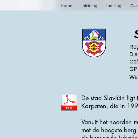
Home
Inleiding
Indeling
Ove
Reg
Dist
Coö
GPS
Web
De stad Slavičín ligt 
Karpaten, die in 199
Vanuit het noorden 
met de hoogste berg 