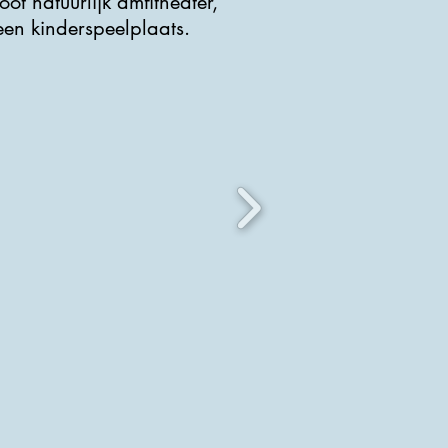
t natuurlijk amfitheater,
een kinderspeelplaats.