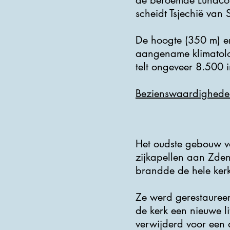
de beroemde Luhačovic
scheidt Tsjechië van 
De hoogte (350 m) en
aangename klimatolo
telt ongeveer 8.500 
Bezienswaardighede
Het oudste gebouw va
zijkapellen aan Zden
brandde de hele ker
Ze werd gerestauree
de kerk een nieuwe l
verwijderd voor een