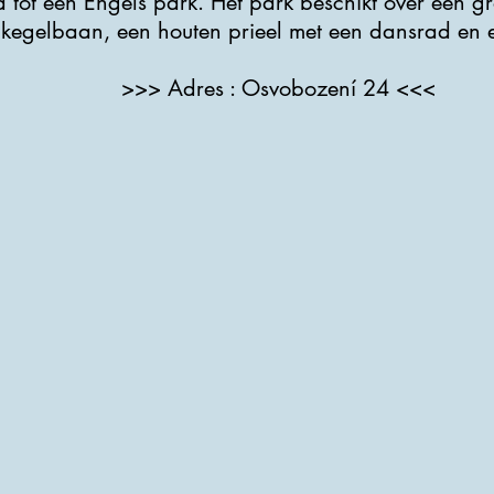
ot een Engels park. Het park beschikt over een groo
 kegelbaan, een houten prieel met een dansrad en 
>>> Adres : Osvobození 24 <<<