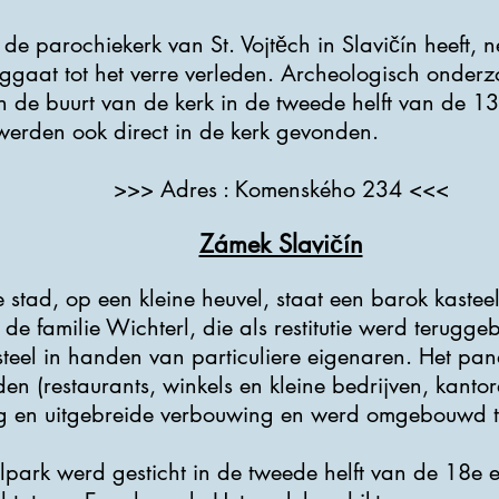
de parochiekerk van St. Vojtěch in Slavičín heeft, n
ggaat tot het verre verleden. Archeologisch onderzo
n de buurt van de kerk in de tweede helft van de 13
erden ook direct in de kerk gevonden.
>>> Adres : Komenského 234 <<<
Zámek Slavičín
 stad, op een kleine heuvel, staat een barok kasteel
de familie Wichterl, die als restitutie werd terugge
steel in handen van particuliere eigenaren. Het pa
en (restaurants, winkels en kleine bedrijven, kanto
ng en uitgebreide verbouwing en werd omgebouwd to
eelpark werd gesticht in de tweede helft van de 18e