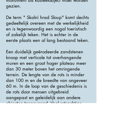
monument als kasteelobject moet worden
gezien.
De term " Skalní hrad Sloup" komt slechts
gedeeltelijk overeen met de werkelijkheid
en is tegenwoordig een nogal toeristisch
of zakelijk teken. Het is echter in de
eerste plaats een al lang bestaand teken.
Een duidelijk geërodeerde zandstenen
knoop met verticale tot overhangende
muren en een groot hoger plateau meer
dan 30 meter boven het omringende
terrein. De lengte van de rots is minder
dan 100 m en de breedte van ongeveer
60 m. In de loop van de geschiedenis is
de rots door mensen uitgebreid
aangepast en geleidelijk aan andere
objecten toegevoegd. Veel rotsachtige
ruimtes, seculiere en sacrale
bestemmingen, werden uitgehouwen en
voltooid, zowel binnen de rots als op het
oppervlak. Deze rotsobjecten zijn
ingenieus met elkaar verbonden.