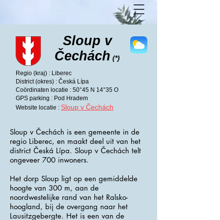
Sloup v
Čechách
(*)
Regio (kraj) : Liberec
District (okres) : Česká Lípa
Coördinaten locatie : 50°45 N 14°35 O
GPS parking : Pod Hradem
Sloup v Čechách
Website locatie :
Sloup v Čechách is een gemeente in de
regio Liberec, en maakt deel uit van het
district Česká Lípa. Sloup v Čechách telt
ongeveer 700 inwoners.
Het dorp Sloup ligt op een gemiddelde
hoogte van 300 m, aan de
noordwestelijke rand van het Ralsko-
hoogland, bij de overgang naar het
Lausitzgebergte. Het is een van de