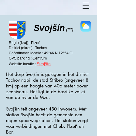
Svojšín
(***)
Regio (kraj) : Plzeň
District (okres) : Tachov
Coördinaten locatie : 49°46 N 12°54 O
GPS parking : Centrum
Svojšín
Website locatie :
Het dorp Svojšín is gelegen in het district
Tachov nabij de stad Stribro (ongeveer 8
km) op een hoogte van 406 meter boven
zeeniveau. Het ligt in de bosrijke vallei
van de rivier de Mze.
Svojšín telt ongeveer 450 inwoners. Met
station Svojšín heeft de gemeente een
eigen spoorwegstation. Het station zorgt
voor verbindingen met Cheb, Plzeň en
Bor.