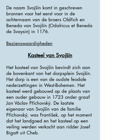
De naam Svojšín komt in geschreven
bronnen voor het eerst voor in de
achternaam van de broers Oldřich en
Beneda van Svojšín (Odalricus et Beneda
de Svaysin) in 1176.
Bezienswaardigheden
Kasteel van Svojšín
Het kasteel van Svojšín bevindt zich aan
de bovenkant van het dorpsplein Svojšín.
Het dorp is een van de oudste feodale
nederzettingen in West-Bohemen. Het
kasteel werd gebouwd op de plaats van
een ouder gebouw in 1723 onder graaf
Jan Václav Příchovský. De laatste
eigenaar van Svojšín van de familie
Příchovský, was František, op het moment
dat het landgoed en het kasteel op een
veiling werden verkocht aan ridder Josef
Bigatt uit Cheb.