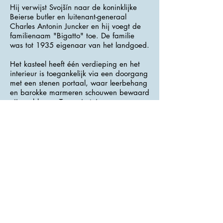
Hij verwijst Svojšín naar de koninklijke
Beierse butler en luitenant-generaal
Charles Antonin Juncker en hij voegt de
familienaam "Bigatto" toe. De familie
was tot 1935 eigenaar van het landgoed.
Het kasteel heeft één verdieping en het
interieur is toegankelijk via een doorgang
met een stenen portaal, waar leerbehang
en barokke marmeren schouwen bewaard
zijn gebleven. Twee siertuinen grenzen
aan het kasteel.
>>> Adres : Svojšín 1 <<<
Zámek Svojšín
>>> Website :
<<<