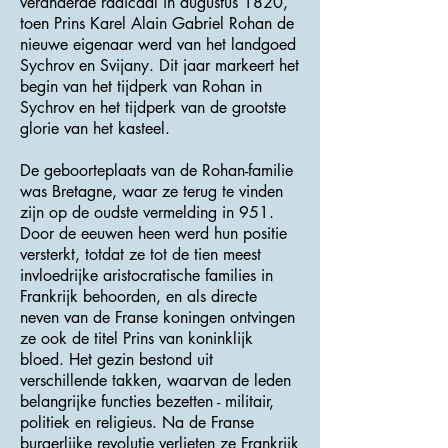
veranderde radicaal in augustus 1820,
toen Prins Karel Alain Gabriel Rohan de
nieuwe eigenaar werd van het landgoed
Sychrov en Svijany. Dit jaar markeert het
begin van het tijdperk van Rohan in
Sychrov en het tijdperk van de grootste
glorie van het kasteel.
De geboorteplaats van de Rohan-familie
was Bretagne, waar ze terug te vinden
zijn op de oudste vermelding in 951.
Door de eeuwen heen werd hun positie
versterkt, totdat ze tot de tien meest
invloedrijke aristocratische families in
Frankrijk behoorden, en als directe
neven van de Franse koningen ontvingen
ze ook de titel Prins van koninklijk
bloed. Het gezin bestond uit
verschillende takken, waarvan de leden
belangrijke functies bezetten - militair,
politiek en religieus. Na de Franse
burgerlijke revolutie verlieten ze Frankrijk