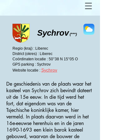
Sychrov
(***)
Regio (kraj) : Liberec
District (okres) : Liberec
Coördinaten locatie : 50°38 N 15°05 O
GPS parking : Sychrov
Sychrov
Website locatie :
De geschiedenis van de plaats waar het
kasteel van Sychrov zich bevindt dateert
uit de 15e eeuw. In die tijd werd het
fort, dat eigendom was van de
Tsjechische koninklijke kamer, hier
vermeld. In plaats daarvan werd in het
16e-eeuwse herenhuis en in de jaren
1690-1693
een klein barok kasteel
gebouwd, waarvan de bouwer de