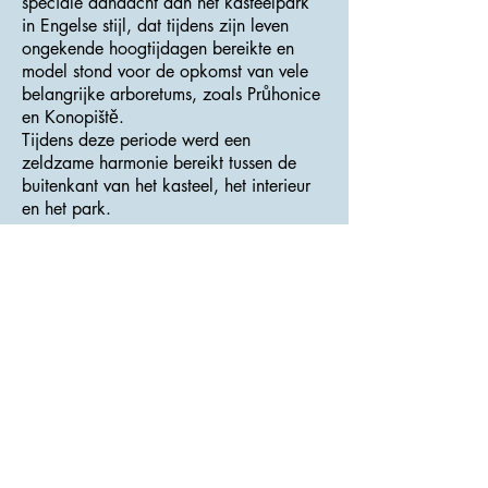
speciale aandacht aan het kasteelpark
in Engelse stijl, dat tijdens zijn leven
ongekende hoogtijdagen bereikte en
model stond voor de opkomst van vele
belangrijke arboretums, zoals Průhonice
en Konopiště.
Tijdens deze periode werd een
zeldzame harmonie bereikt tussen de
buitenkant van het kasteel, het interieur
en het park.
Het begin van de jaren twintig en dertig
van de 20e eeuw bracht een
functionalistische aanpassing die niet
alleen de buitenkant van het gebouw
gedeeltelijk veranderde (verschillende
decoratieve neogotische erkers werden
verwijderd, gips uit de oorspronkelijk
gepleisterde torens werd verwijderd en
vervangen door steenmetselwerk, ...)
maar ook het interieur. In een aantal
kamers werden de rijke