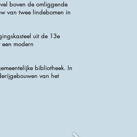
evel boven de omliggende
duw van twee lindebomen in
gingskasteel uit de 13e
t een modern
meentelijke bibliotheek. In
derijgebouwen van het