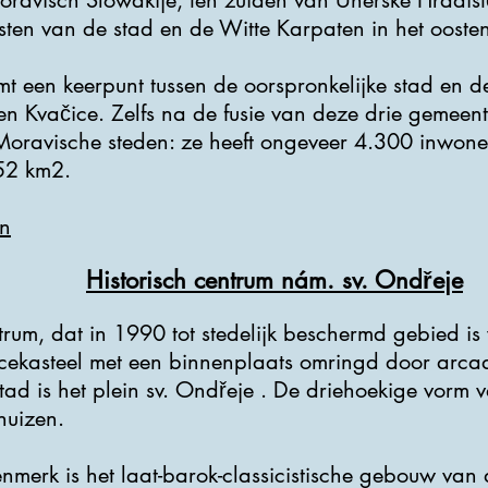
 Moravisch Slowakije, ten zuiden van Uherské Hradiš
ten van de stad en de Witte Karpaten in het oosten
mt een keerpunt tussen de oorspronkelijke stad en 
en Kvačice. Zelfs na de fusie van deze drie gemeent
Moravische steden: ze heeft ongeveer 4.300 inwon
52 km2.
n
Historisch centrum nám. sv. Ondřeje
ntrum, dat in 1990 tot stedelijk beschermd gebied is
cekasteel met een binnenplaats omringd door arca
ad is het plein sv. Ondřeje . De driehoekige vorm v
huizen.
nmerk is het laat-barok-classicistische gebouw van 