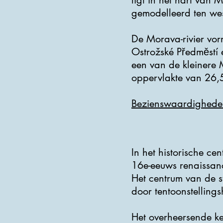
ligt in het hart van
gemodelleerd ten wes
De Morava-rivier vor
Ostrožské Předměstí 
een van de kleinere 
oppervlakte van 26,
Bezienswaardighede
In het historische ce
16e-eeuws renaissan
Het centrum van de st
door tentoonstellings
Het overheersende ke