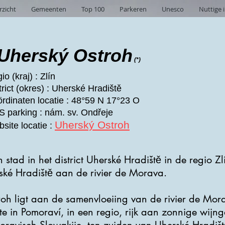
rzicht
Gemeenten
Top 100
Parkeren
Unesco
Nuttige 
Uherský Ostroh
(*)
io (kraj) : Zlín
trict (okres) : Uherské Hradiště
rdinaten locatie : 48°59 N 17°23 O
 parking : nám. sv. Ondřeje
Uherský Ostroh
site locatie :
 stad in het district Uherské Hradiště in de regio Z
ské Hradiště aan de rivier de Morava.
oh ligt aan de samenvloeiing van de rivier de Mor
e in Pomoraví, in een regio, rijk aan zonnige wijn