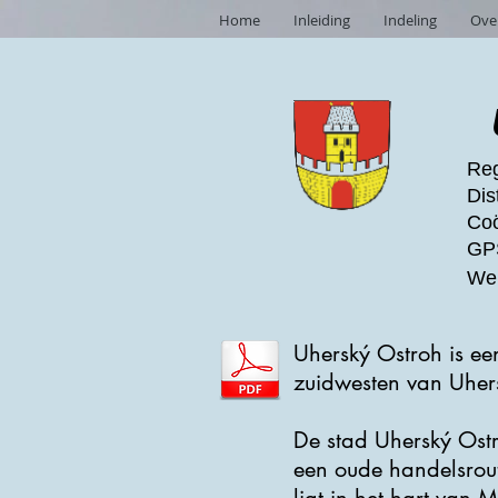
Home
Inleiding
Indeling
Ove
Reg
Dis
Coö
GPS
Web
Uherský Ostroh is een
zuidwesten van Uher
De stad Uherský Ostr
een oude handelsrout