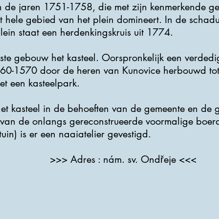
 de jaren 1751-1758, die met zijn kenmerkende g
het hele gebied van het plein domineert. In de scha
lein staat een herdenkingskruis uit 1774.
kste gebouw het kasteel. Oorspronkelijk een verdedi
560-1570 door de heren van Kunovice herbouwd to
et een kasteelpark.
et kasteel in de behoeften van de gemeente en de ge
 van de onlangs gereconstrueerde voormalige boer
uin) is er een naaiatelier gevestigd.
>>> Adres : nám. sv. Ondřeje <<<