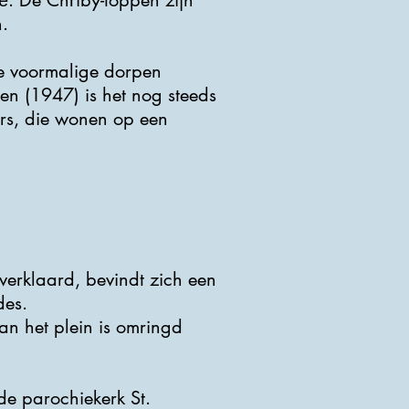
tě. De Chřiby-toppen zijn
.
de voormalige dorpen
en (1947) is het nog steeds
ers, die wonen op een
 verklaard, bevindt zich een
des.
an het plein is omringd
de parochiekerk St.