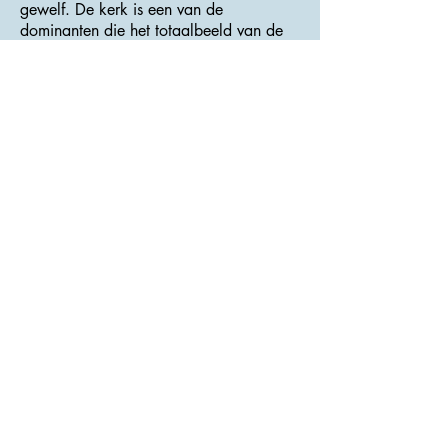
gewelf. De kerk is een van de
dominanten die het totaalbeeld van de
stad mede creëren.
>>> Adres : Stříbrná 7 <<<
Kinský kasteel
Het Empire-kasteel is ontstaan ​​door de
heropbouw van het oorspronkelijke
administratieve gebouw van het
landgoed in 1854 onder Eugen Kinský.
In de vorm van een eenvoudig gebouw
met een mansardedak is het tot op de
dag van vandaag bewaard gebleven.
Rondom het kasteel ligt een park met
zeldzame soorten bomen.
Sinds 1949 wordt het kasteel gebruikt
door het museum, dat bezoekers
momenteel een demonstratie biedt van
de manier van leven aan het begin van