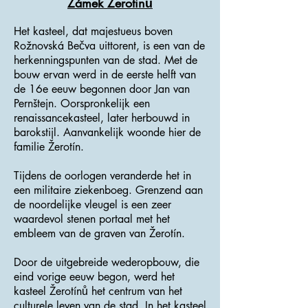
Zámek Žerotinů
Het kasteel, dat majestueus boven
Rožnovská Bečva uittorent, is een van de
herkenningspunten van de stad. Met de
bouw ervan werd in de eerste helft van
de 16e eeuw begonnen door Jan van
Pernštejn. Oorspronkelijk een
renaissancekasteel, later herbouwd in
barokstijl. Aanvankelijk woonde hier de
familie Žerotín.
Tijdens de oorlogen veranderde het in
een militaire ziekenboeg. Grenzend aan
de noordelijke vleugel is een zeer
waardevol stenen portaal met het
embleem van de graven van Žerotín.
Door de uitgebreide wederopbouw, die
eind vorige eeuw begon, werd het
kasteel Žerotínů het centrum van het
culturele leven van de stad. In het kasteel