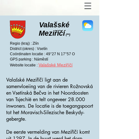
Valašské
Meziříčí
(**)
Regio (kraj) : Zlín
District (okres) : Vsetín
Coördinaten locatie : 49°27 N 17°57 O
GPS parking : Náměstí
Valašské Meziříčí
Website locatie :
Valašské Meziříčí ligt aan de
samenvloeiing van de rivieren Rožnovská
en Vsetínská Bečva in het Noordoosten
van Tsjechië en telt ongeveer 28.000
inwoners. De locatie is de toegangspoort
tot het Moravisch-Silezische Beskydy-
gebergte.
De eerste vermelding van Meziříčí komt
uit 1297. In de buurt werd het dorp