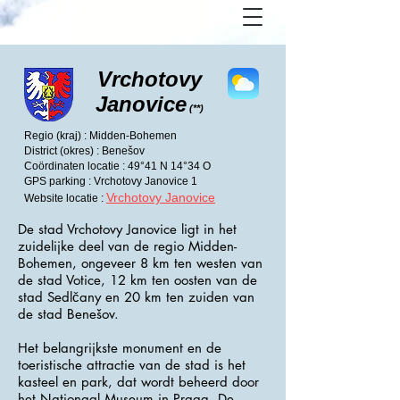
Vrchotovy
Janovice
(**)
Regio (kraj) : Midden-Bohemen
District (okres) : Benešov
Coördinaten locatie : 49°41 N 14°34 O
GPS parking : Vrchotovy Janovice 1
Vrchotovy Janovice
Website locatie :
De stad Vrchotovy Janovice ligt in het
zuidelijke deel van de regio Midden-
Bohemen, ongeveer 8 km ten westen van
de stad Votice, 12 km ten oosten van de
stad Sedlčany en 20 km ten zuiden van
de stad Benešov.
Het belangrijkste monument en de
toeristische attractie van de stad is het
kasteel en park, dat wordt beheerd door
het Nationaal Museum in Praag. De