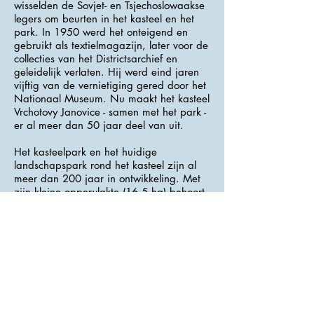
wisselden de Sovjet- en Tsjechoslowaakse
legers om beurten in het kasteel en het
park. In 1950 werd het onteigend en
gebruikt als textielmagazijn, later voor de
collecties van het Districtsarchief en
geleidelijk verlaten. Hij werd eind jaren
vijftig van de vernietiging gered door het
Nationaal Museum. Nu maakt het kasteel
Vrchotovy Janovice - samen met het park -
er al meer dan 50 jaar deel van uit.
Het kasteelpark en het huidige
landschapspark rond het kasteel zijn al
meer dan 200 jaar in ontwikkeling. Met
zijn kleine oppervlakte (16,5 ha) behoort
het tot de kleinere kasteelparken, maar
het is een van de meest bewonderde
parken in Tsjechië.
>>> Adres : Vrchotovy Janovice 1 <<<