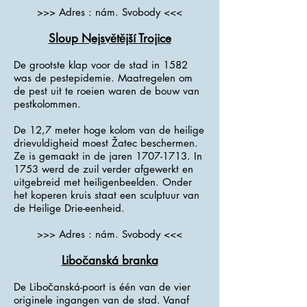
>>> Adres : nám. Svobody <<<
Sloup Nejsvětější Trojice
De grootste klap voor de stad in 1582
was de pestepidemie. Maatregelen om
de pest uit te roeien waren de bouw van
pestkolommen.
De 12,7 meter hoge kolom van de heilige
drievuldigheid moest Žatec beschermen.
Ze is gemaakt in de jaren
1707-1713
. In
1753 werd de zuil verder afgewerkt en
uitgebreid met heiligenbeelden. Onder
het koperen kruis staat een sculptuur van
de Heilige Drie-eenheid.
>>> Adres : nám. Svobody <<<
Libočanská branka
De Libočanská-poort is één van de vier
originele ingangen van de stad. Vanaf