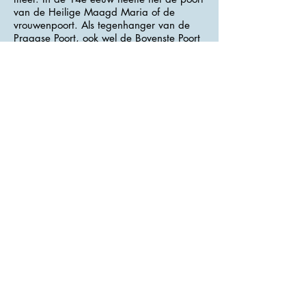
van de Heilige Maagd Maria of de
vrouwenpoort. Als tegenhanger van de
Praagse Poort, ook wel de Bovenste Poort
genoemd, werd deze ook de
Benedenpoort genoemd. De gevel van
vandaag volgt het uiterlijk van het
gebouw van
1899-1906
.
>>> Adres : Žižkova <<<
Kerk van de Hemelvaart
De Maria-Hemelvaartskerk bevindt zich in
een grote romaanse basiliek. Het
metselwerk is in beide torens bewaard
gebleven. Tussen 1340 en 1370 nam Petr
Parléř's bekende metallurgische fabriek
deel aan de wederopbouw van de kerk.
Het hoofdaltaar met het schilderij van de
Maria-Tenhemelopneming is uit de 17e
eeuw. De zijkapel van Johannes van
Nepomuk werd gebouwd tussen
1724-