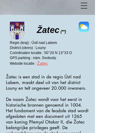
Žatec
(**)
Regio (kraj) : Ústí nad Labem
District (okres) : Louny
Coördinaten locatie : 50°20 N 13°33 O
GPS parking : nám. Svobody
Žatec
Website locatie :
Žatec is een stad in de regio Ústí nad
Labem, maakt deel uit van het district
Louny en telt ongeveer 20.000 inwoners.
De naam Žatec wordt voor het eerst in
historische bronnen genoemd in 1004.
Het fundament van de feodale stad wordt
afgesloten met een document uit 1265
van koning Přemysl Otakar II, die Žatec
belangrijke privileges geeft. De