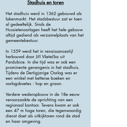
Stadhuis en toren
Het stadhuis werd in 1362 gebouwd als
lakenmarkt. Het stadsbestuur zat er toen
al gedeeltelijk. Sinds de
Hussietenoorlogen heeft het hele gebouw
altijd gediend als verzamelplaats van het
gemeentebestuur.
In 1559 werd het in renaissancestijl
herbouwd door Jiří Všetečka uit
Pardubice. In die tijd was er ook een
prominente gevangenis in het stadhuis.
Tijdens de Dertigjarige Oorlog was er
een winkel met ketterse boeken en
oorlogsboetes : hop en graan.
Verdere wederopbouw in de 18e eeuw
veroorzaakte de oprichting van een
regionaal kantoor. Tevens kwam er ook
een 47 m hoge toren, die tegenwoordig
dienst doet als uitkijktoren rond de stad
en haar omgeving.