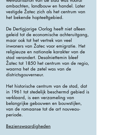
welvaartsbron van de stad was vooral
ambachten, landbouw en handel. Later
vestigde Žatec zich als het centrum van
het bekende hopteeltgebied.
De Dertigjarige Oorlog heeft niet alleen
geleid tot de economische achteruitgang,
maar ook tot het vertrek van veel
inwoners van Žatec voor emigratie. Het
religieuze en nationale karakter van de
stad verandert. Desalniettemin bleef
Žatec tot 1850 het centrum van de regio,
waarna het de zetel was van de
districtsgouverneur.
Het historische centrum van de stad, dat
in 1961 tot stedelijk beschermd gebied is
verklaard, is een verzameling van
belangrijke gebouwen en bouwstijlen,
van de romaanse tot de art nouveau-
periode.
Bezienswaardigheden