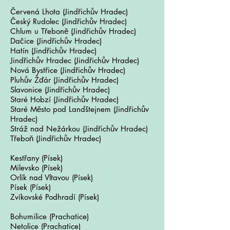
Červená Lhota
(
Jindřichův Hradec)
Český Rudolec (
Jindřichův Hradec)
Chlum u Třeboně (
Jindřichův Hradec)
Dačice (
Jindřichův Hradec)
Hatín (
Jindřichův Hradec)
Jindřichův Hradec
(
Jindřichův Hradec)
Nová Bystřice
(Jindřichův Hradec)
Pluhův Žďár
(Jindřichův Hradec)
Slavonice
(
Jindřichův Hradec)
Staré Hobzí
(Jindřichův Hradec)
Staré Město pod Landštejnem
(
Jindřichův
Hradec)
Stráž nad Nežárkou (
Jindřichův Hradec)
Třeboň
(
Jindřichův Hradec)
Kestřany (Písek)
Milevsko
(Písek)
Orlík nad Vltavou
(
Písek)
Písek
(
Písek)
Zvíkovské Podhradí
(
Písek)
Bohumilice (Prachatice)
Netolice (Prachatice)