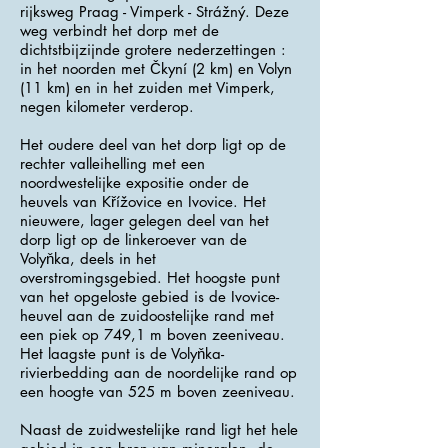
rijksweg Praag - Vimperk - Strážný. Deze
weg verbindt het dorp met de
dichtstbijzijnde grotere nederzettingen :
in het noorden met Čkyní (2 km) en Volyn
(11 km) en in het zuiden met Vimperk,
negen kilometer verderop.
Het oudere deel van het dorp ligt op de
rechter valleihelling met een
noordwestelijke expositie onder de
heuvels van Křížovice en Ivovice. Het
nieuwere, lager gelegen deel van het
dorp ligt op de linkeroever van de
Volyňka, deels in het
overstromingsgebied. Het hoogste punt
van het opgeloste gebied is de Ivovice-
heuvel aan de zuidoostelijke rand met
een piek op 749,1 m boven zeeniveau.
Het laagste punt is de Volyňka-
rivierbedding aan de noordelijke rand op
een hoogte van 525 m boven zeeniveau.
Naast de zuidwestelijke rand ligt het hele