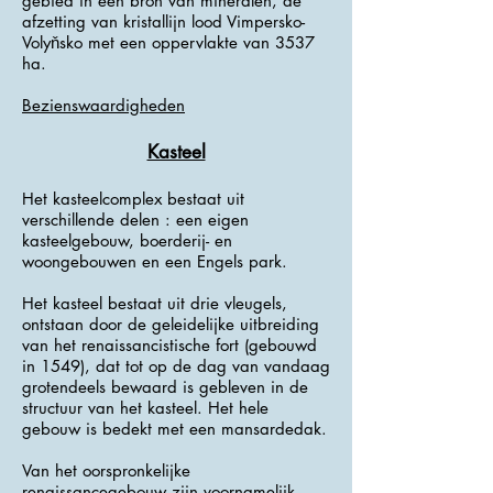
gebied in een bron van mineralen, de
afzetting van kristallijn lood Vimpersko-
Volyňsko met een oppervlakte van 3537
ha.
Bezienswaardigheden
Kasteel
Het kasteelcomplex bestaat uit
verschillende delen : een eigen
kasteelgebouw, boerderij- en
woongebouwen en een Engels park.
Het kasteel bestaat uit drie vleugels,
ontstaan ​​door de geleidelijke uitbreiding
van het renaissancistische fort (gebouwd
in 1549), dat tot op de dag van vandaag
grotendeels bewaard is gebleven in de
structuur van het kasteel. Het hele
gebouw is bedekt met een mansardedak.
Van het oorspronkelijke
renaissancegebouw zijn voornamelijk