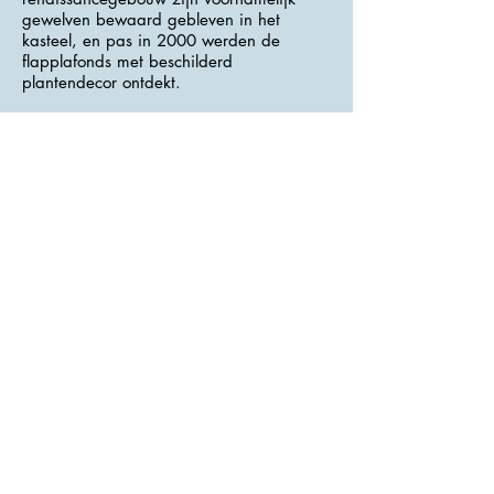
gewelven bewaard gebleven in het
kasteel, en pas in 2000 werden de
flapplafonds met beschilderd
plantendecor ontdekt.
Het algemene karakter van het kasteel
werd echter voornamelijk bepaald door
de laat-barokke reconstructie vanaf het
begin van de 19e eeuw. Van de andere
gebouwen in het kasteelcomplex is de
meest interessante waarschijnlijk een
grote schuur in neogotische stijl van
Schwarzenberg, die aan beide uiteinden
eindigt met woongebouwen van één
verdieping.
>>> Adres : Bohumilice 1 <<<