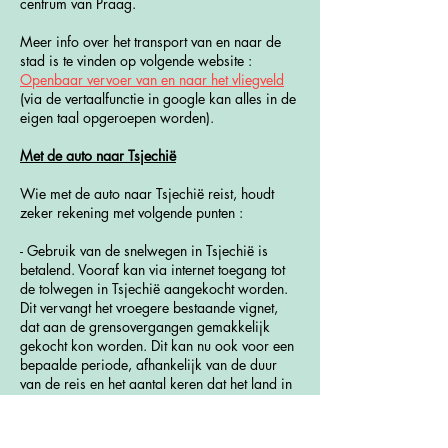
centrum van Praag.
Meer info over het transport van en naar de
stad is te vinden op volgende website :
Openbaar vervoer van en naar het vliegveld
(via de vertaalfunctie in google kan alles in de
eigen taal opgeroepen worden).
Met de auto naar Tsjechië
Wie met de auto naar Tsjechië reist, houdt
zeker rekening met volgende punten :
- Gebruik van de snelwegen in Tsjechië is
betalend. Vooraf kan via internet toegang tot
de tolwegen in Tsjechië aangekocht worden.
Dit vervangt het vroegere bestaande vignet,
dat aan de grensovergangen gemakkelijk
gekocht kon worden. Dit kan nu ook voor een
bepaalde periode, afhankelijk van de duur
van de reis en het aantal keren dat het land in
hetzelfde jaar bezocht wordt. Info hierover is
te verkrijgen via de volgende website :
Electronic vignette
.