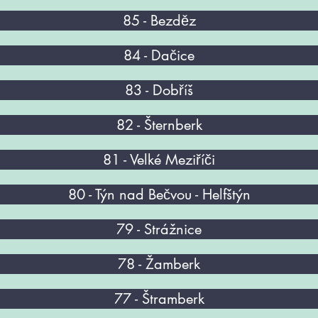
85 - Bezděz
84 - Dačice
83 - Dobříš
82 - Šternberk
81 - Velké Meziříči
80 - Týn nad Bečvou - Helfštýn
79 - Strážnice
78 - Žamberk
77 - Štramberk