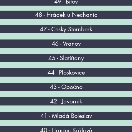
49 - Bítov
48 - Hrádek u Nechanic
47 - Cesky Sternberk
46 - Vranov
45 - Slatiňany
44 - Ploskovice
43 - Opočno
42 - Javornik
41 - Mladá Boleslav
40 - Hradec Králové