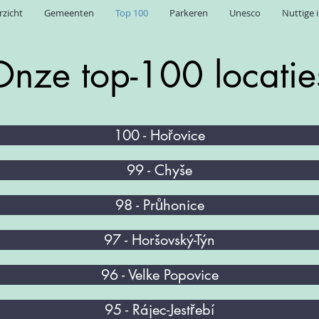
rzicht
Gemeenten
Top 100
Parkeren
Unesco
Nuttige 
Onze top-100 locatie
100 - Hořovice
99 - Chyše
98 - Průhonice
97 - Horšovský-Týn
96 - Velke Popovice
95 - Rájec-Jestřebí