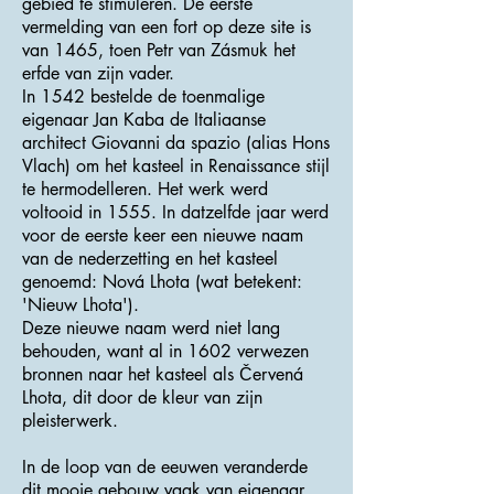
gebied te stimuleren. De eerste
vermelding van een fort op deze site is
van 1465, toen Petr van Zásmuk het
erfde van zijn vader.
In 1542 bestelde de toenmalige
eigenaar Jan Kaba de Italiaanse
architect Giovanni da spazio (alias Hons
Vlach) om het kasteel in Renaissance stijl
te hermodelleren. Het werk werd
voltooid in 1555. In datzelfde jaar werd
voor de eerste keer een nieuwe naam
van de nederzetting en het kasteel
genoemd: Nová Lhota (wat betekent:
'Nieuw Lhota').
Deze nieuwe naam werd niet lang
behouden, want al in 1602 verwezen
bronnen naar het kasteel als Červená
Lhota, dit door de kleur van zijn
pleisterwerk.
In de loop van de eeuwen veranderde
dit mooie gebouw vaak van eigenaar.