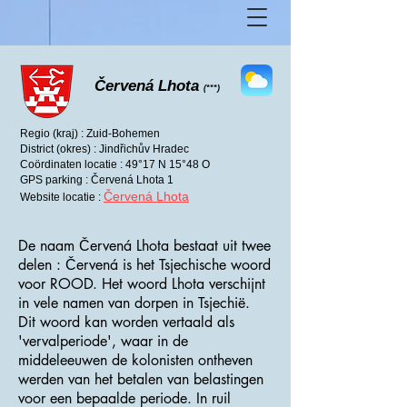
Červená Lhota
(***)
Regio (kraj) : Zuid-Bohemen
District (okres) : Jindřichův Hradec
Coördinaten locatie : 49°17 N 15°48 O
GPS parking : Červená Lhota 1
Červená Lhota
Website locatie :
De naam Červená Lhota bestaat uit twee
delen : Červená is het Tsjechische woord
voor ROOD. Het woord Lhota verschijnt
in vele namen van dorpen in Tsjechië.
Dit woord kan worden vertaald als
'vervalperiode', waar in de
middeleeuwen de kolonisten ontheven
werden van het betalen van belastingen
voor een bepaalde periode. In ruil