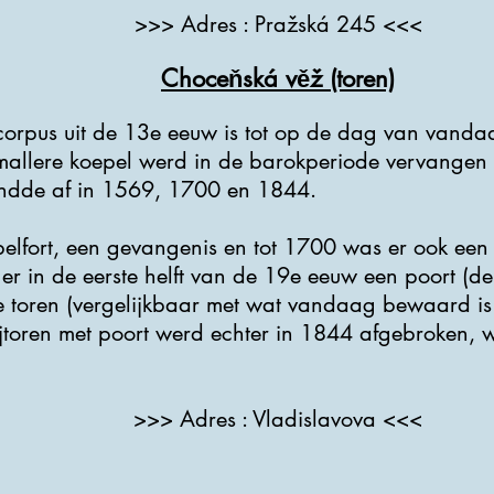
>>> Adres : Pražská 245 <<<
Choceňská věž (toren)
 corpus uit de 13e eeuw is tot op de dag van van
smallere koepel werd in de barokperiode vervangen
andde af in 1569, 1700 en 1844.
elfort, een gevangenis en tot 1700 was er ook een 
 er in de eerste helft van de 19e eeuw een poort 
e toren (vergelijkbaar met wat vandaag bewaard is
zijtoren met poort werd echter in 1844 afgebroken,
>>> Adres : Vladislavova <<<