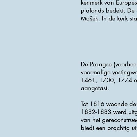
kenmerk van Europese 
plafonds bedekt. De a
Mašek. In de kerk st
De Praagse (voorheen
voormalige vestingwe
1461, 1700, 1774 en
aangetast.
Tot 1816 woonde de v
1882-1883 werd uitge
van het gereconstrue
biedt een prachtig ui