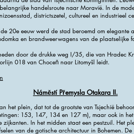
 daarna de stad van Tsjechische koninginnen. Eeuw
 belangrijke handelsroute naar Moravië. In de mod
izoensstad, districtszetel, cultureel en industrieel c
an de 20e eeuw werd de stad beroemd om elegante a
domka en brandweerwagens van de plaatselijke fabri
neden door de drukke weg I/35, die van Hradec Kr
orlijn 018 van Choceň naar Litomyšl leidt.
n
Náměstí Přemysla Otakara II.
n het plein, dat tot de grootste van Tsjechië behoort,
etingen: 153, 147, 134 en 127 m), maar ook in het s
zijkanten. In het midden staat een pestzuil. Het pl
jfselen van de gotische architectuur in Bohemen. De 