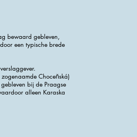
daag bewaard gebleven,
 door een typische brede
verslaggever.
(de zogenaamde Choceňská)
 gebleven bij de Praagse
 waardoor alleen Karaska