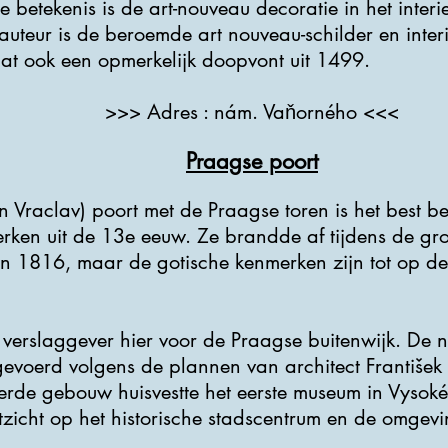
betekenis is de art-nouveau decoratie in het interie
uteur is de beroemde art nouveau-schilder en interi
aat ook een opmerkelijk doopvont uit 1499.
>>> Adres : nám. Vaňorného <<<
Praagse poort
 Vraclav) poort met de Praagse toren is het best 
rken uit de 13e eeuw. Ze brandde af tijdens de gr
 1816, maar de gotische kenmerken zijn tot op d
erslaggever hier voor de Praagse buitenwijk. De ne
voerd volgens de plannen van architect František 
erde gebouw huisvestte het eerste museum in Vysok
tzicht op het historische stadscentrum en de omgevi