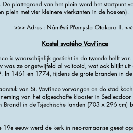
 De plattegrond van het plein werd het startpunt 
n plein met vier kleinere vierkanten in de hoeken).
>>> Adres : Náměstí Přemysla Otakara II. <<
Kostel svatého Vavřince
nce is waarschijnlijk gesticht in de tweede helft va
 was ze ongetwijfeld al voltooid, wat ook blijkt uit
 In 1461 en 1774, tijdens de grote branden in de 
aarstuk van St. Vavřince vervangen en de stad kocht
eming van het afgeschafte klooster in Sedlecdoor P
an Brandl in de Tsjechische landen (703 x 296 cm) b
e 19e eeuw werd de kerk in neo-romaanse geest opn