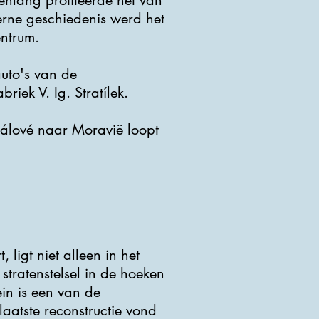
enlang profiteerde het van
erne geschiedenis werd het
entrum.
uto's van de
ek V. Ig. Stratílek.
álové naar Moravië loopt
 ligt niet alleen in het
tratenstelsel in de hoeken
ein is een van de
laatste reconstructie vond