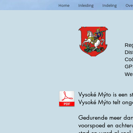
Home
Inleiding
Indeling
Ove
Reg
Dis
Coö
GPS
Web
Vysoké Mýto is een st
Vysoké Mýto telt on
Gedurende meer dan 
voorspoed en achteru