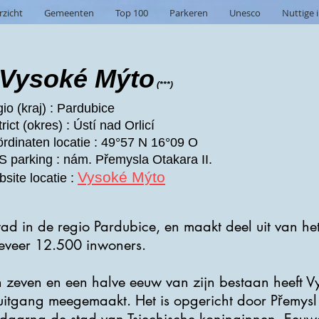
rzicht
Gemeenten
Top 100
Parkeren
Unesco
Nuttige 
Vysoké Mýto
(***)
io (kraj) : Pardubice
trict (okres) : Ústí nad Orlicí
rdinaten locatie : 49°57 N 16°09 O
 parking : nám. Přemysla Otakara II.
Vysoké Mýto
site locatie :
ad in de regio Pardubice, en maakt deel uit van het 
geveer 12.500 inwoners.
zeven en een halve eeuw van zijn bestaan heeft V
itgang meegemaakt. Het is opgericht door Přemysl O