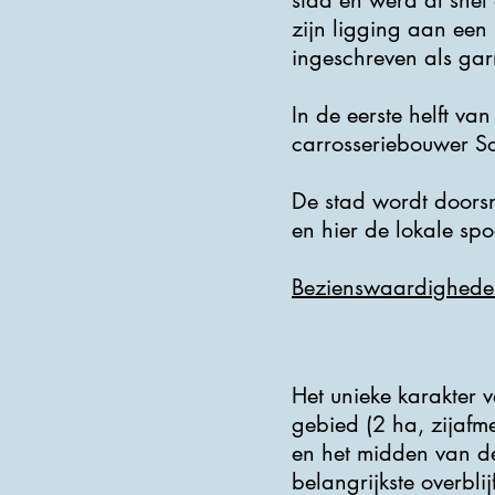
stad en werd al snel
zijn ligging aan een
ingeschreven als garn
In de eerste helft v
carrosseriebouwer So
De stad wordt doors
en hier de lokale spo
Bezienswaardighede
Het unieke karakter va
gebied (2 ha, zijafm
en het midden van de 
belangrijkste overbli