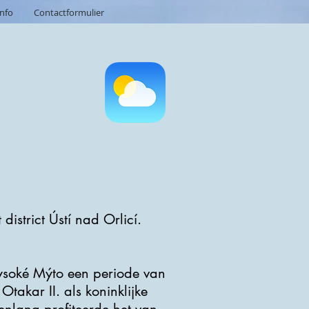
info
Contactformulier
district Ústí nad Orlicí.
ysoké Mýto een periode van
takar II. als koninklijke