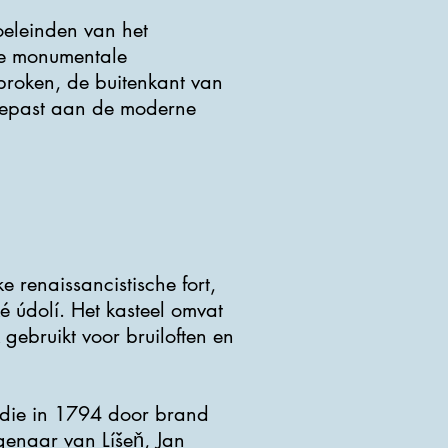
doeleinden van het
de monumentale
ebroken, de buitenkant van
gepast aan de moderne
 renaissancistische fort,
é údolí. Het kasteel omvat
 gebruikt voor bruiloften en
 die in 1794 door brand
igenaar van Líšeň, Jan