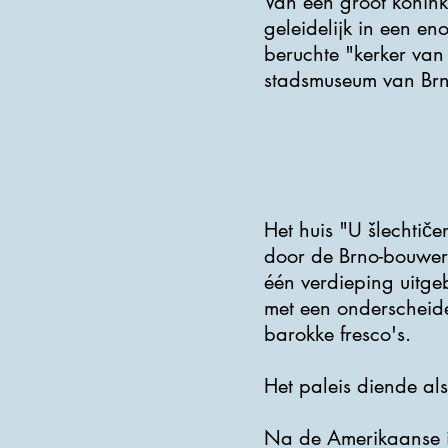
Van een groot konink
geleidelijk in een en
beruchte "kerker van
stadsmuseum van Brno 
Het huis "U šlechtič
door de Brno-bouwer 
één verdieping uitgeb
met een onderscheide
barokke fresco's.
Het paleis diende als
Na de Amerikaanse i