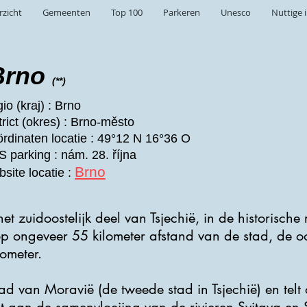
rzicht
Gemeenten
Top 100
Parkeren
Unesco
Nuttige 
Brno
(**)
io (kraj) : Brno
trict (okres) : Brno-město
rdinaten locatie : 49°12 N 16°36 O
 parking : nám. 28. října
Brno
site locatie :
 het zuidoostelijk deel van Tsjechië, in de historisch
 op ongeveer 55 kilometer afstand van de stad, de oo
ometer.
stad van Moravië (de tweede stad in Tsjechië) en te