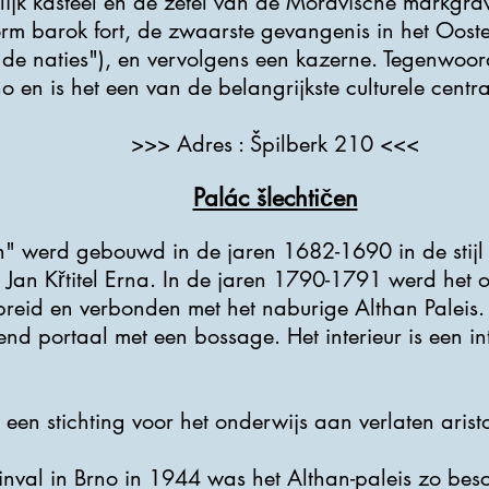
lijk kasteel en de zetel van de Moravische markgra
orm barok fort, de zwaarste gevangenis in het Ooste
 de naties"), en vervolgens een kazerne. Tegenwoor
en is het een van de belangrijkste culturele centra
>>> Adres : Špilberk 210 <<<
Palác šlechtičen
en" werd gebouwd in de jaren 1682-1690 in de stijl
Jan Křtitel Erna. In de jaren 1790-1791 werd het 
reid en verbonden met het naburige Althan Paleis. H
nd portaal met een bossage. Het interieur is een int
 een stichting voor het onderwijs aan verlaten arist
nval in Brno in 1944 was het Althan-paleis zo be