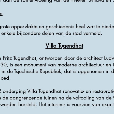
gt aan de samenvloeiing van de rivieren Svitava en 
n
 grote oppervlakte en geschiedenis heel wat te bied
n enkele bijzondere delen van de stad vermeld.
Villa Tugendhat
n Fritz Tugendhat, ontworpen door de architect Lu
0, is een monument van moderne architectuur en i
 in de Tsjechische Republiek, dat is opgenomen in
goed.
 onderging Villa Tugendhat renovatie- en restaura
ls de aangrenzende tuinen na de voltooiing van de 
werden hersteld. Het interieur is voorzien van exact