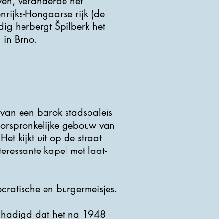
ven, veranderde het
nrijks-Hongaarse rijk (de
dig herbergt Špilberk het
 in Brno.
 van een barok stadspaleis
oorspronkelijke gebouw van
et kijkt uit op de straat
eressante kapel met laat-
ocratische en burgermeisjes.
schadigd dat het na 1948