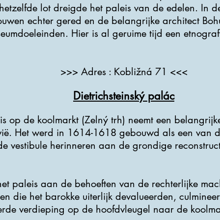
tzelfde lot dreigde het paleis van de edelen. In de 
ouwen echter gered en de belangrijke architect Boh
umdoeleinden. Hier is al geruime tijd een etnografi
>>> Adres : Kobližná 71 <<<
Dietrichsteinský palác
eis op de koolmarkt (Zelný trh) neemt een belangrijk
avië. Het werd in 1614-1618 gebouwd als een van 
e vestibule herinneren aan de grondige reconstruct
t paleis aan de behoeften van de rechterlijke ma
gen die het barokke uiterlijk devalueerden, culmine
erde verdieping op de hoofdvleugel naar de koolma