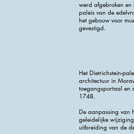
werd afgebroken en he
paleis van de edelvr
het gebouw voor muse
gevestigd.
Het Dietrichstein-pal
architectuur in Mor
toegangsportaal en d
1748.
De aanpassing van he
geleidelijke wijzigin
uitbreiding van de d