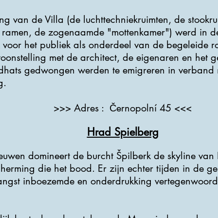
ting van de Villa (de luchttechniekruimten, de stook
e ramen, de zogenaamde "mottenkamer") werd in de 
 voor het publiek als onderdeel van de begeleide r
oonstelling met de architect, de eigenaren en het ge
dhats gedwongen werden te emigreren in verband 
g.
>>> Adres : Černopolní 45 <<<
Hrad Spielberg
uwen domineert de burcht Špilberk de skyline van 
herming die het bood. Er zijn echter tijden in de g
t angst inboezemde en onderdrukking vertegenwoor