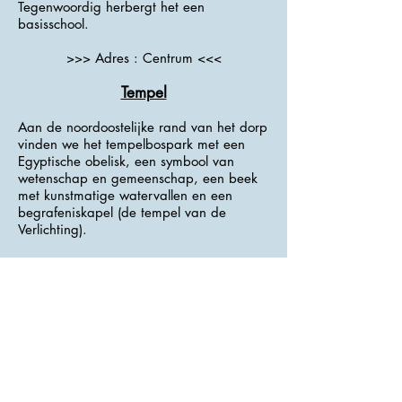
Tegenwoordig herbergt het een
basisschool.
>>> Adres : Centrum <<<
Tempel
Aan de noordoostelijke rand van het dorp
vinden we het tempelbospark met een
Egyptische obelisk, een symbool van
wetenschap en gemeenschap, een beek
met kunstmatige watervallen en een
begrafeniskapel (de tempel van de
Verlichting).
Het huidige uiterlijk van de kapel met
acht zuilen met Egyptische kapitelen
dateert waarschijnlijk uit het midden van
de 19e eeuw.
>>> Adres : Lesopark <<<