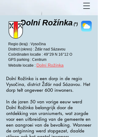
Dolní Rožínka
(*)
Regio (kraj) : Vysočina
District (okres) : Žďár nad Sázavou
Coördinaten locatie : 49°29 N 16°12 O
GPS parking : Centrum
Dolní Rožínka
Website locatie :
Dolní Rožínka is een dorp in de regio
Vysočina, district Žďár nad Sázavou. Het
dorp telt ongeveer 600 inwoners.
In de jaren 50 van vorige eeuw werd
Dolní Rožínka belangrijk door de
ontdekking van uraniumerts, wat zorgde
voor een uitbreiding van de gemeente en
een aangroei van de bevolking. Wanneer
de ontginning werd stopgezet, daalde
stilaan ook het aantal inwoners.