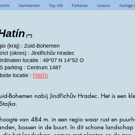
rzicht
Gemeenten
Top 100
Parkeren
Unesco
Nuttige 
Hatín
(**)
io (kraj) : Zuid-Bohemen
trict (okres) : Jindřichův Hradec
rdinaten locatie : 49°07 N 14°52 O
 parking : Centrum 1487
Hatín
site locatie :
Zuid-Bohemen nabij Jindřichův Hradec. Het is een kle
Stajka.
 hoogte van 484 m. in een regio waar rust en puurhe
landen, bossen in de buurt. In dit schone landscha