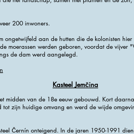
 die het landschap, samen met planten en de zon, l
veer 200 inwoners.
m ongetwijfeld aan de hutten die de kolonisten hier
 de moerassen werden geboren, voordat de vijver 
angs de dam werd aangelegd.
n
Kasteel Jemčina
 het midden van de 18e eeuw gebouwd. Kort daarna 
id tot zijn huidige omvang en werd de wijde omgev
teel Černín onteigend. In de jaren 1950-1991 diend