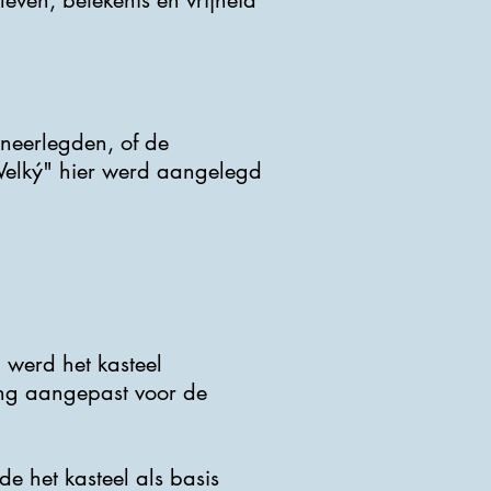
even, betekenis en vrijheid
 neerlegden, of de
"Velký" hier werd aangelegd
werd het kasteel
ing aangepast voor de
e het kasteel als basis