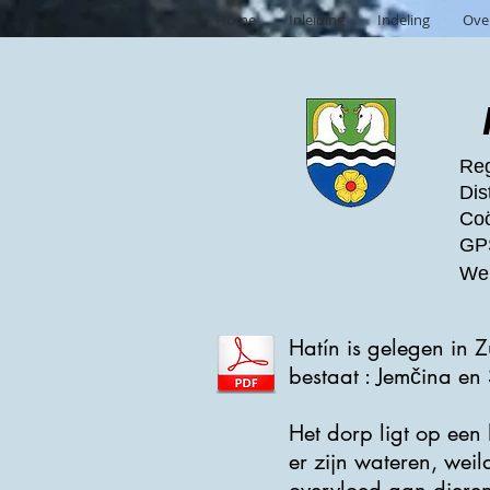
Home
Inleiding
Indeling
Ove
Reg
Dis
Coö
GPS
Web
Hatín is gelegen in 
bestaat : Jemčina en 
Het dorp ligt op een
er zijn wateren, wei