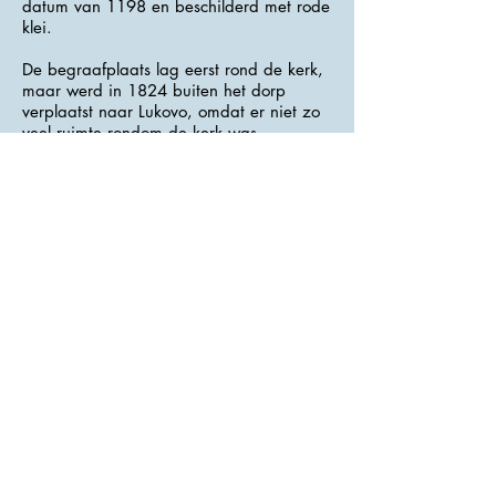
datum van 1198 en beschilderd met rode
klei.
De begraafplaats lag eerst rond de kerk,
maar werd in 1824 buiten het dorp
verplaatst naar Lukovo, omdat er niet zo
veel ruimte rondom de kerk was.
>>> Adres : Centrum <<<