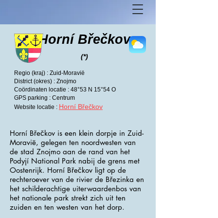
Horní Břečkov
(*)
Regio (kraj) : Zuid-Moravië
District (okres) : Znojmo
Coördinaten locatie : 48°53 N 15°54 O
GPS parking : Centrum
Horní Břečkov
Website locatie :
Horní Břečkov is een klein dorpje in Zuid-
Moravië, gelegen ten noordwesten van
de stad Znojmo aan de rand van het
Podyjí National Park nabij de grens met
Oostenrijk. Horní Břečkov ligt op de
rechteroever van de rivier de Březinka en
het schilderachtige uiterwaardenbos van
het nationale park strekt zich uit ten
zuiden en ten westen van het dorp.