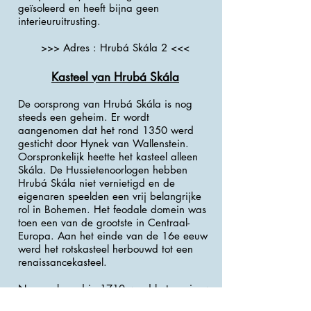
geïsoleerd en heeft bijna geen
interieuruitrusting.
>>> Adres : Hrubá Skála 2 <<<
Kasteel van Hrubá Skála
De oorsprong van Hrubá Skála is nog
steeds een geheim. Er wordt
aangenomen dat het rond 1350 werd
gesticht door Hynek van Wallenstein.
Oorspronkelijk heette het kasteel alleen
Skála. De Hussietenoorlogen hebben
Hrubá Skála niet vernietigd en de
eigenaren speelden een vrij belangrijke
rol in Bohemen. Het feodale domein was
toen een van de grootste in Centraal-
Europa. Aan het einde van de 16e eeuw
werd het rotskasteel herbouwd tot een
renaissancekasteel.
Na een brand in 1710 werd het opnieuw
opgebouwd in barokstijl. Het kasteel, dat