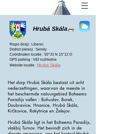
Hrubá Skála
(***)
Regio (kraj) : Liberec
District (okres) : Semily
Coördinaten locatie : 50°33 N 15°12 O
GPS parking : Věž rozhledna
Hrubá Skála
Website locatie :
Het dorp Hrubá Skála bestaat uit acht
nederzettingen, waarvan de meeste in
het beschermde natuurgebied Boheems
Paradijs vallen : Bohuslav, Borek,
Doubravice, Hnanice, Hrubá Skála,
Krčkovice, Rokytnice en Želejov.
Hrubá Skála ligt in het Boheems Paradijs,
vlakbij Turnov. Het bevindt zich in de
directe omgeving van het kasteel Hrubá