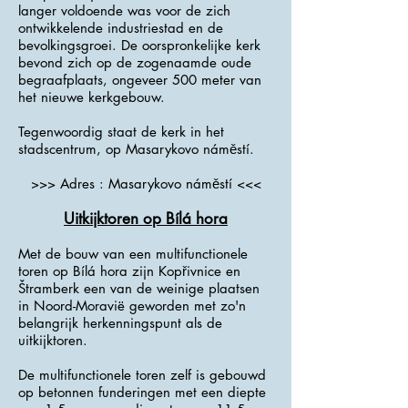
langer voldoende was voor de zich
ontwikkelende industriestad en de
bevolkingsgroei. De oorspronkelijke kerk
bevond zich op de zogenaamde oude
begraafplaats, ongeveer 500 meter van
het nieuwe kerkgebouw.
Tegenwoordig staat de kerk in het
stadscentrum, op Masarykovo náměstí.
>>> Adres : Masarykovo náměstí <<<
Uitkijktoren op Bílá hora
Met de bouw van een multifunctionele
toren op Bílá hora zijn Kopřivnice en
Štramberk een van de weinige plaatsen
in Noord-Moravië geworden met zo'n
belangrijk herkenningspunt als de
uitkijktoren.
De multifunctionele toren zelf is gebouwd
op betonnen funderingen met een diepte