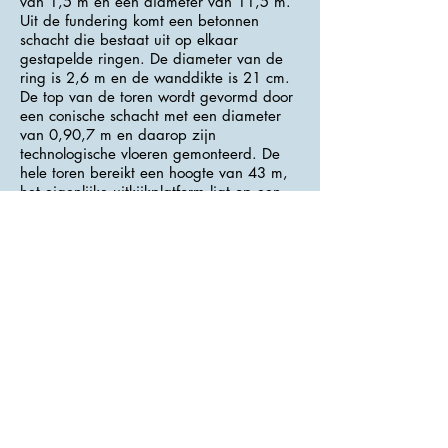
van 1,5 m en een diameter van 11,5 m.
Uit de fundering komt een betonnen
schacht die bestaat uit op elkaar
gestapelde ringen. De diameter van de
ring is 2,6 m en de wanddikte is 21 cm.
De top van de toren wordt gevormd door
een conische schacht met een diameter
van 0,90,7 m en daarop zijn
technologische vloeren gemonteerd. De
hele toren bereikt een hoogte van 43 m,
het eigenlijke uitkijkplatform ligt op een
hoogte van 26 m.
Voor de constructie werd 520 ton beton
en 39 ton staalconstructies gebruikt. De
losse top van de toren van gewapend
beton (boven het uitkijkplatform) heeft een
gewicht van 11 ton. Om de kleur van het
omringende landschap te behouden werd
ook de bovenleiding van de elektrische
verbinding met de grond aangelegd.
>>> Adres : Bělohorská <<<