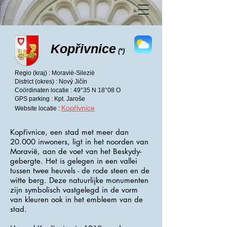
Kopřivnice
(*)
Regio (kraj) : Moravië-Silezië
District (okres) : Nový Jičín
Coördinaten locatie : 49°35 N 18°08 O
GPS parking : Kpt. Jaroše
Kopřivnice
Website locatie :
Kopřivnice, een stad met meer dan
20.000 inwoners, ligt in het noorden van
Moravië, aan de voet van het Beskydy-
gebergte. Het is gelegen in een vallei
tussen twee heuvels - de rode steen en de
witte berg. Deze natuurlijke monumenten
zijn symbolisch vastgelegd in de vorm
van kleuren ook in het embleem van de
stad.