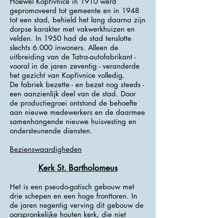
Hoewel Kopřivnice in 1910 werd
gepromoveerd tot gemeente en in 1948
tot een stad, behield het lang daarna zijn
dorpse karakter met vakwerkhuizen en
velden. In 1950 had de stad tenslotte
slechts 6.000 inwoners. Alleen de
uitbreiding van de Tatra-autofabrikant -
vooral in de jaren zeventig - veranderde
het gezicht van Kopřivnice volledig.
De fabriek bezette - en bezet nog steeds -
een aanzienlijk deel van de stad. Door
de productiegroei ontstond de behoefte
aan nieuwe medewerkers en de daarmee
samenhangende nieuwe huisvesting en
ondersteunende diensten.
Bezienswaardigheden
Kerk St. Bartholomeus
Het is een pseudo-gotisch gebouw met
drie schepen en een hoge fronttoren. In
de jaren negentig verving dit gebouw de
oorspronkelijke houten kerk, die niet