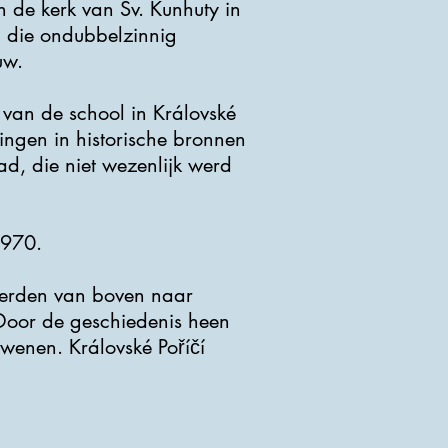
n de kerk van Sv. Kunhuty in
, die ondubbelzinnig
uw.
​van de school in Královské
zingen in historische bronnen
ad, die niet wezenlijk werd
1970.
 werden van boven naar
 Door de geschiedenis heen
dwenen. Královské Poříčí