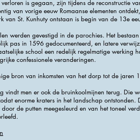
erloren is gegaan, zijn tijdens de reconstructie va
entig van vorige eeuw Romaanse elementen ontdekt
rk van St. Kunhuty ontstaan is begin van de 13e ee
olen werden gevestigd in de parochies. Het bestaan ​
kelijk pas in 1596 gedocumenteerd, en latere verwij
atselijke school een redelijk regelmatige werking h
grijke confessionele veranderingen.
ge bron van inkomsten van het dorp tot de jaren 
g vindt men er ook de bruinkoolmijnen terug. Die
odat enorme kraters in het landschap ontstonden.
o door de putten meegesleurd en van het toneel ver
rleefd.
n