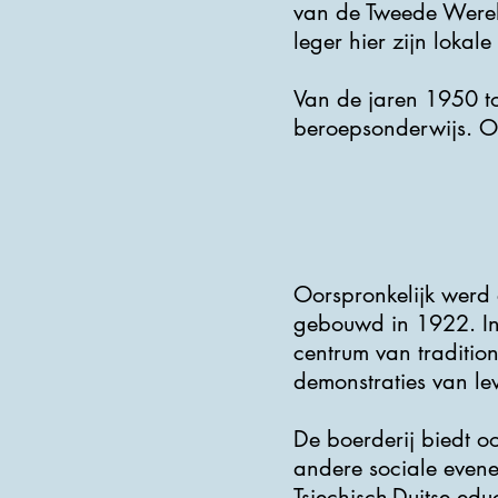
van de Tweede Wereld
leger hier zijn lokale
Van de jaren 1950 to
beroepsonderwijs. Op
Oorspronkelijk werd
gebouwd in 1922. In
​​centrum van tradit
demonstraties van le
De boerderij biedt oo
andere sociale even
Tsjechisch-Duitse edu