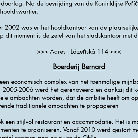
oorlog. Na de bevrijding van de Koninklijke Poříč
 hoofdkwartier.
t 2002 was er het hoofdkantoor van de plaatselijk
 dit moment is de zetel van het stadskantoor met de
>>> Adres : Lázeňská 114 <<<
Boerderij Bernard
 een economisch complex van het toenmalige mijnbo
 2005-2006 werd het gerenoveerd en dankzij dit k
ionele ambachten worden, dat de ambitie heeft om o
vende traditionele ambachten te propageren
k een stijlvol restaurant en accommodatie. Het is m
ementen te organiseren. Vanaf 2010 werd gestart m
catief centrum aan de rivier de Ohře.