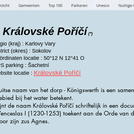
rzicht
Gemeenten
Top 100
Parkeren
Unesco
Nuttige 
Královské Poříčí
(*)
io (kraj) : Karlovy Vary
trict (okres) : Sokolov
ördinaten locatie : 50°12 N 12°41 O
S parking : Šachetní
Královské Poříčí
bsite locatie :
uitse naam van het dorp - Königswerth is een same
bied bij het water betekent.
ijnt de naam Královské Poříčí schriftelijk in een doc
Wenceslas I (1230-1253) toekent aan de Orde van d
oor zijn zus Agnes.