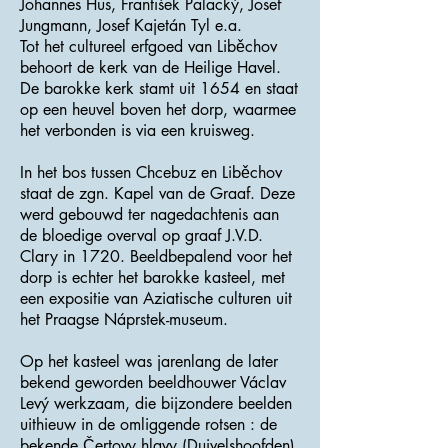
Johannes Hus, František Palacký, Josef
Jungmann, Josef Kajetán Tyl e.a.
Tot het cultureel erfgoed van Liběchov
behoort de kerk van de Heilige Havel.
De barokke kerk stamt uit 1654 en staat
op een heuvel boven het dorp, waarmee
het verbonden is via een kruisweg.
In het bos tussen Chcebuz en Liběchov
staat de zgn. Kapel van de Graaf. Deze
werd gebouwd ter nagedachtenis aan
de bloedige overval op graaf J.V.D.
Clary in 1720. Beeldbepalend voor het
dorp is echter het barokke kasteel, met
een expositie van Aziatische culturen uit
het Praagse Náprstek-museum.
Op het kasteel was jarenlang de later
bekend geworden beeldhouwer Václav
Levý werkzaam, die bijzondere beelden
uithieuw in de omliggende rotsen : de
bekende Čertovy hlavy (Duivelshoofden),