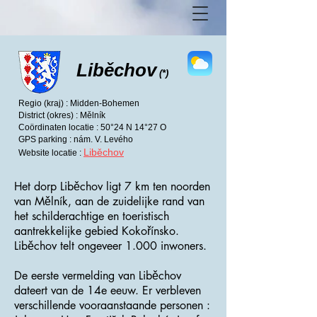
Liběchov
(*)
Regio (kraj) : Midden-Bohemen
District (okres) : Mělník
Coördinaten locatie : 50°24 N 14°27 O
GPS parking : nám. V. Levého
Liběchov
Website locatie :
Het dorp Liběchov ligt 7 km ten noorden
van Mělník, aan de zuidelijke rand van
het schilderachtige en toeristisch
aantrekkelijke gebied Kokořínsko.
Liběchov telt ongeveer 1.000 inwoners.
De eerste vermelding van Liběchov
dateert van de 14e eeuw. Er verbleven
verschillende vooraanstaande personen :