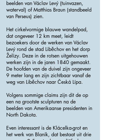
beelden van Václav Levý (tuinvazen,
waterval) of Matthias Braun (standbeeld
van Perseus) zien.
Het cirkelvormige blauwe wandelpad,
dat ongeveer 12 km meet, leidt
bezoekers door de werken van Václav
Levý rond de stad Liběchov en het dorp
Želízy. Deze in de rotsen uitgehouwen
werken zijn in de jaren 1840 gemaakt.
De hoofden van de duivel zijn ongeveer
9 meter lang en zijn zichtbaar vanaf de
weg van Liběchov naar Česká Lípa.
Volgens sommige claims zijn dit de op
een na grootste sculpturen na de
beelden van Amerikaanse presidenten in
North Dakota.
Even interessant is de Klácelka-grot en
het werk van Blaník, dat bestaat uit drie