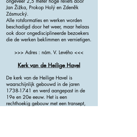
ongeveer 2,5 meter hoge reliëfs door
Jan Žižka, Prokop Holý en Zdeněk
Zásmucký.
Alle rotsformaties en werken worden
beschadigd door het weer, maar helaas
ook door ongedisciplineerde bezoekers
die de werken beklimmen en vernietigen.
>>> Adres : nám. V. Levého <<<
Kerk van de Heilige Havel
De kerk van de Heilige Havel is
waarschijnlijk gebouwd in de jaren
1738-1741
en werd aangepast in de
19e en 20e eeuw. Het is een
rechthoekig gebouw met een transept,
een rechthoekige pastorie met een
vierkante sacristie en een vestibule.
In de as van de ingangsgevel bevindt
zich een toegangspoort, daarboven een