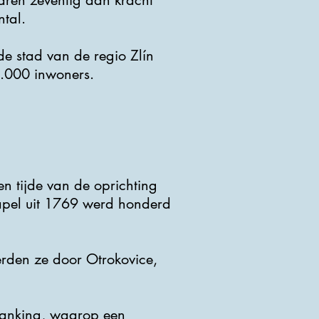
aren zeventig aan kracht
tal.
e stad van de regio Zlín
5.000 inwoners.
en tijde van de oprichting
apel uit 1769 werd honderd
erden ze door Otrokovice,
edanking, waarop een