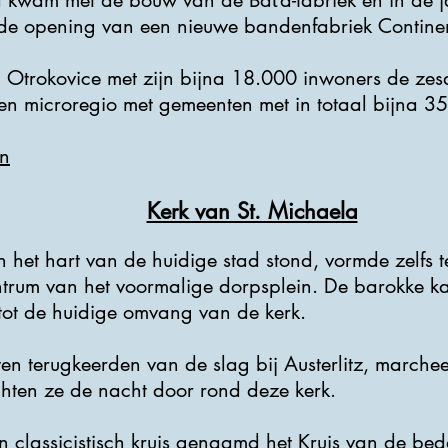
d kwam met de bouw van de Baťa-fabriek en in de j
de opening van een nieuwe bandenfabriek Continen
 Otrokovice met zijn bijna 18.000 inwoners de zesd
en microregio met gemeenten met in totaal bijna 3
n
Kerk van St. Michaela
 het hart van de huidige stad stond, vormde zelfs t
ntrum van het voormalige dorpsplein. De barokke k
 tot de huidige omvang van de kerk.
ten terugkeerden van de slag bij Austerlitz, marche
chten ze de nacht door rond deze kerk.
en classicistisch kruis genaamd het Kruis van de b