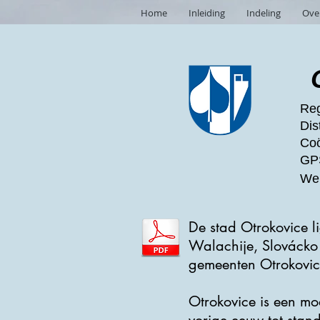
Home
Inleiding
Indeling
Ove
Reg
Dist
Coö
GPS
Web
De stad Otrokovice li
Walachije, Slovácko 
gemeenten Otrokovice
Otrokovice is een mo