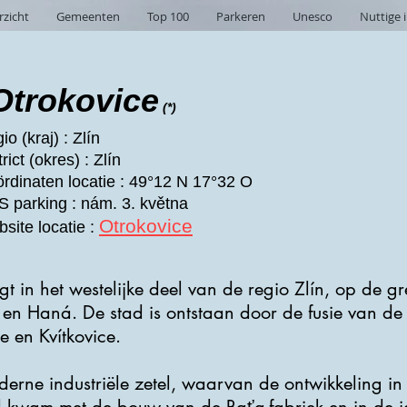
rzicht
Gemeenten
Top 100
Parkeren
Unesco
Nuttige 
Otrokovice
(*)
io (kraj) : Zlín
rict (okres) : Zlín
rdinaten locatie : 49°12 N 17°32 O
 parking : nám. 3. května
Otrokovice
site locatie :
gt in het westelijke deel van de regio Zlín, op de gr
en Haná. De stad is ontstaan ​​door de fusie van de
 en Kvítkovice.
derne industriële zetel, waarvan de ontwikkeling in