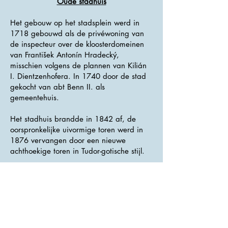
Oude stadhuis
Het gebouw op het stadsplein werd in
1718 gebouwd als de privéwoning van
de inspecteur over de kloosterdomeinen
van František Antonín Hradecký,
misschien volgens de plannen van Kilián
I. Dientzenhofera. In 1740 door de stad
gekocht van abt Benn II. als
gemeentehuis.
Het stadhuis brandde in 1842 af, de
oorspronkelijke uivormige toren werd in
1876 vervangen door een nieuwe
achthoekige toren in Tudor-gotische stijl.
Het stadhuis is een gebouw van één
verdieping met een arcade, met drie
boogbogen, semi-elliptisch gesloten. De
twee middelste pilaren zijn smaller, de
hoeken, de sterkere zijn gescheiden door
pilasters, de hoeken zijn verdubbeld. De