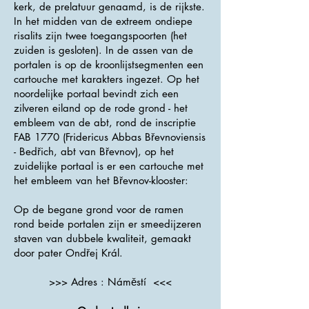
kerk, de prelatuur genaamd, is de rijkste.
In het midden van de extreem ondiepe
risalits zijn twee toegangspoorten (het
zuiden is gesloten). In de assen van de
portalen is op de kroonlijstsegmenten een
cartouche met karakters ingezet. Op het
noordelijke portaal bevindt zich een
zilveren eiland op de rode grond - het
embleem van de abt, rond de inscriptie
FAB 1770 (Fridericus Abbas Břevnoviensis
- Bedřich, abt van Břevnov), op het
zuidelijke portaal is er een cartouche met
het embleem van het Břevnov-klooster:
Op de begane grond voor de ramen
rond beide portalen zijn er smeedijzeren
staven van dubbele kwaliteit, gemaakt
door pater Ondřej Král.
>>> Adres : Náměstí <<<