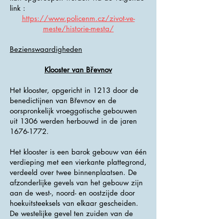
link :
https://www.policenm.cz/zivot-ve-
meste/historie-mesta/
Bezienswaardigheden
Klooster van Břevnov
Het klooster, opgericht in 1213 door de
benedictijnen van Břevnov en de
oorspronkelijk vroeggotische gebouwen
uit 1306 werden herbouwd in de jaren
1676-1772
.
Het klooster is een barok gebouw van één
verdieping met een vierkante plattegrond,
verdeeld over twee binnenplaatsen. De
afzonderlijke gevels van het gebouw zijn
aan de west-, noord- en oostzijde door
hoekuitsteeksels van elkaar gescheiden.
De westelijke gevel ten zuiden van de