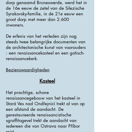
dorp genaamd Bruneswerde, werd het in
de 16e eeuw de zetel van de Silezische
Syrakovsky-familie, in de 21e eeuw een
groot dorp met meer dan 2.600
inwoners.
De erfenis van het verleden zijn nog
steeds twee belangrijke documenten van
de architectonische kunst van voorouders
: een renaissancekasteel en een gotisch-
renaissancekerk.
Bezienswaardigheden
Kasteel
Het prachtige, schone
renaissancegebouw van het kasteel in
Stará Ves nad Ondřejnicí trekt al van op
een afstand de aandacht. De
gerestaureerde renaissancistische
sgraffitogevel trekt de aandacht van
iedereen die van Ostrava naar Příbor
reist.