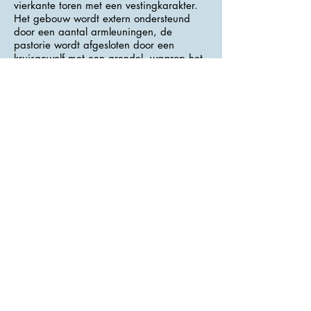
vierkante toren met een vestingkarakter.
Het gebouw wordt extern ondersteund
door een aantal armleuningen, de
pastorie wordt afgesloten door een
kruisgewelf met een grendel, waarop het
wapen van de Syraks staat afgebeeld.
Opvallend is dat hier elementen van
ouder (gotisch) en toen modieus
(renaissance) in elkaar overvloeien. Dit is
vooral opmerkelijk in vergelijking met het
oudere kasteel, gebouwd in de geest van
de pure Renaissance.
>>> Adres : Farní 10 <<<