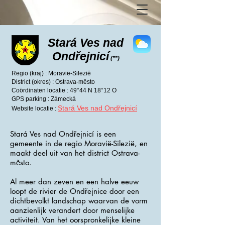
Stará Ves nad
Ondřejnicí
(**)
Regio (kraj) : Moravië-Silezië
District (okres) : Ostrava-město
Coördinaten locatie : 49°44 N 18°12 O
GPS parking : Zámecká
Stará Ves nad Ondřejnicí
Website locatie :
Stará Ves nad Ondřejnicí is een
gemeente in de regio Moravië-Silezië, en
maakt deel uit van het district Ostrava-
město.
Al meer dan zeven en een halve eeuw
loopt de rivier de Ondřejnice door een
dichtbevolkt landschap waarvan de vorm
aanzienlijk verandert door menselijke
activiteit. Van het oorspronkelijke kleine