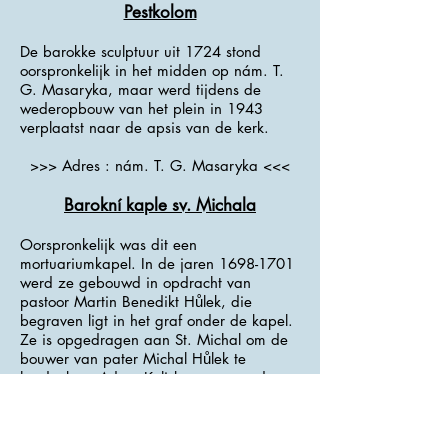
Pestkolom
De barokke sculptuur uit 1724 stond
oorspronkelijk in het midden op nám. T.
G. Masaryka, maar werd tijdens de
wederopbouw van het plein in 1943
verplaatst naar de apsis van de kerk.
>>> Adres : nám. T. G. Masaryka <<<
Barokní kaple sv. Michala
Oorspronkelijk was dit een
mortuariumkapel. In de jaren
1698-1701
werd ze gebouwd in opdracht van
pastoor Martin Benedikt Hůlek, die
begraven ligt in het graf onder de kapel.
Ze is opgedragen aan St. Michal om de
bouwer van pater Michal Hůlek te
herdenken. Adam Kolisko, een van de
leiders van de boerenopstand van 1775,
werd begraven op de oude
begraafplaats bij de kapel en in 1866