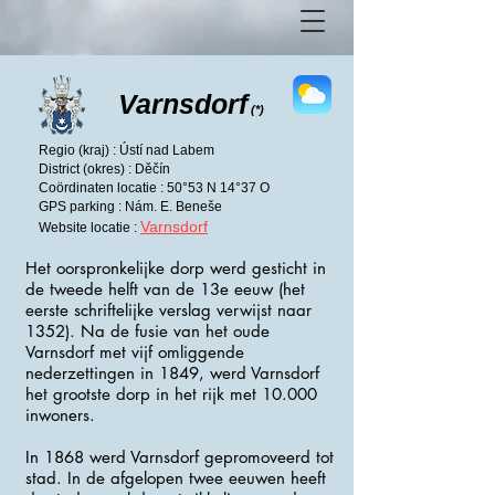
Varnsdorf
(*)
Regio (kraj) : Ústí nad Labem
District (okres) : Děčín
Coördinaten locatie : 50°53 N 14°37 O
GPS parking : Nám. E. Beneše
Varnsdorf
Website locatie :
Het oorspronkelijke dorp werd gesticht in
de tweede helft van de 13e eeuw (het
eerste schriftelijke verslag verwijst naar
1352). Na de fusie van het oude
Varnsdorf met vijf omliggende
nederzettingen in 1849, werd Varnsdorf
het grootste dorp in het rijk met 10.000
inwoners.
In 1868 werd Varnsdorf gepromoveerd tot
stad. In de afgelopen twee eeuwen heeft