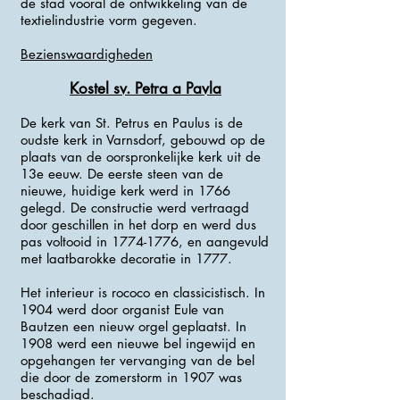
de stad vooral de ontwikkeling van de
textielindustrie vorm gegeven.
Bezienswaardigheden
Kostel sv. Petra a Pavla
De kerk van St. Petrus en Paulus is de
oudste kerk in Varnsdorf, gebouwd op de
plaats van de oorspronkelijke kerk uit de
13e eeuw. De eerste steen van de
nieuwe, huidige kerk werd in 1766
gelegd. De constructie werd vertraagd
door geschillen in het dorp en werd dus
pas voltooid in
1774-1776
, en aangevuld
met laatbarokke decoratie in 1777.
Het interieur is rococo en classicistisch. In
1904 werd door organist Eule van
Bautzen een nieuw orgel geplaatst. In
1908 werd een nieuwe bel ingewijd en
opgehangen ter vervanging van de bel
die door de zomerstorm in 1907 was
beschadigd.