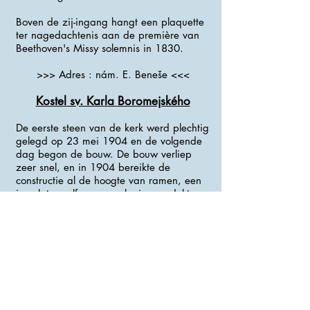
Boven de zij-ingang hangt een plaquette
ter nagedachtenis aan de première van
Beethoven's Missy solemnis in 1830.
>>> Adres : nám. E. Beneše <<<
Kostel sv. Karla Boromejského
De eerste steen van de kerk werd plechtig
gelegd op 23 mei 1904 en de volgende
dag begon de bouw. De bouw verliep
zeer snel, en in 1904 bereikte de
constructie al de hoogte van ramen, een
jaar later zelfs een voorlopig overdekt
dak.
De bouw ging door met een aantal
onderbrekingen tot 1912, toen de kerk op
3 september werd ingewijd.
>>> Adres : Karlova ul. <<<