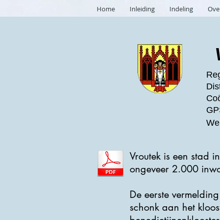
Home
Inleiding
Indeling
Ove
Reg
Dis
Coö
GPS
Web
Vroutek is een stad i
ongeveer 2.000 inwo
De eerste vermelding
schonk aan het kloo