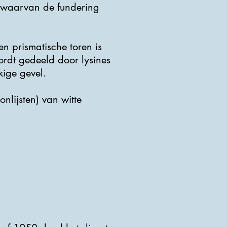
 waarvan de fundering
en prismatische toren is
rdt gedeeld door lysines
kige gevel.
nlijsten) van witte