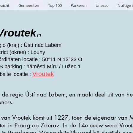
rzicht
Gemeenten
Top 100
Parkeren
Unesco
Nuttige 
Vroutek
(*)
io (kraj) : Ústí nad Labem
trict (okres) : Louny
rdinaten locatie : 50°11 N 13°23 O
 parking : náměstí Míru / Lužec 1
Vroutek
site locatie :
n de regio Ústí nad Labem, en maakt deel uit van het 
ners.
 van Vroutek komt uit 1227, toen de eigenaar van M
ster in Praag op Zderaz. In de 14e eeuw werd Vrou