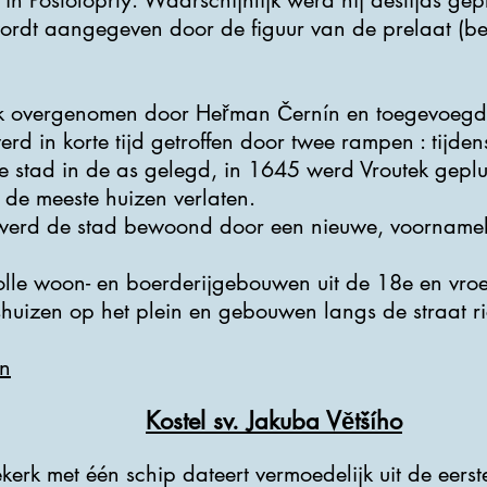
 in Postoloprty. Waarschijnlijk werd hij destijds ge
 wordt aangegeven door de figuur van de prelaat (ben
k overgenomen door Heřman Černín en toegevoegd
werd in korte tijd getroffen door twee rampen : tijd
de stad in de as gelegd, in 1645 werd Vroutek gep
 de meeste huizen verlaten.
werd de stad bewoond door een nieuwe, voornameli
lle woon- en boerderijgebouwen uit de 18e en vr
huizen op het plein en gebouwen langs de straat ri
n
Kostel sv. Jakuba Většího
erk met één schip dateert vermoedelijk uit de eerst