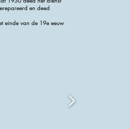
naf 1950 deed het dienst
 gerepareerd en deed
t het einde van de 19e eeuw