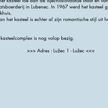
 kasteel toe aan de Tsjechoslovaakse staat en va
aatsboerderij in Lubenec. In 1967 werd het kasteel
khuis.
van het kasteel is echter al zijn romantische stijl ui
 kasteelcomplex is nog volop bezig.
>>> Adres : Lužec 1 - Lužec <<<