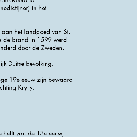
promoveerd tot
edictijner) in het
 aan het landgoed van St.
ens de brand in 1599 werd
lunderd door de Zweden.
jk Duitse bevolking.
oege 19e eeuw zijn bewaard
chting Kryry.
e helft van de 13e eeuw,