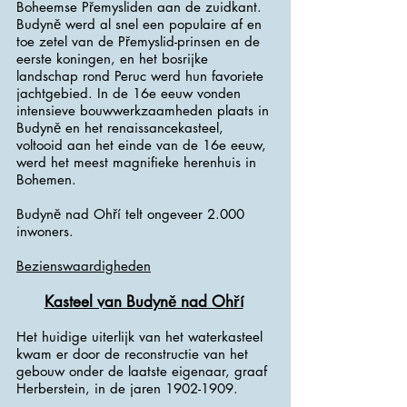
Boheemse Přemysliden aan de zuidkant.
Budyně werd al snel een populaire af en
toe zetel van de Přemyslid-prinsen en de
eerste koningen, en het bosrijke
landschap rond Peruc werd hun favoriete
jachtgebied. In de 16e eeuw vonden
intensieve bouwwerkzaamheden plaats in
Budyně en het renaissancekasteel,
voltooid aan het einde van de 16e eeuw,
werd het meest magnifieke herenhuis in
Bohemen.
Budyně nad Ohří telt ongeveer 2.000
inwoners.
Bezienswaardigheden
Kasteel van Budyně nad Ohří
Het huidige uiterlijk van het waterkasteel
kwam er door de reconstructie van het
gebouw onder de laatste eigenaar, graaf
Herberstein, in de jaren
1902-1909
.