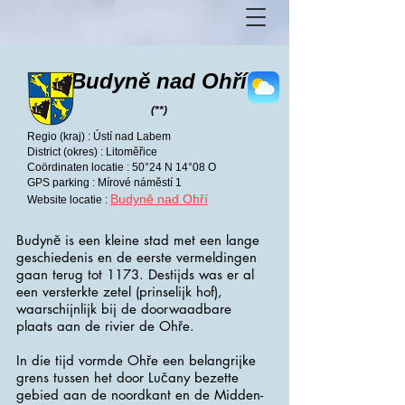
Budyně nad Ohří
(**)
Regio (kraj) : Ústí nad Labem
District (okres) : Litoměřice
Coördinaten locatie : 50°24 N 14°08 O
GPS parking : Mírové náměstí 1
Budyně nad Ohří
Website locatie :
Budyně is een kleine stad met een lange
geschiedenis en de eerste vermeldingen
gaan terug tot 1173. Destijds was er al
een versterkte zetel (prinselijk hof),
waarschijnlijk bij de doorwaadbare
plaats aan de rivier de Ohře.
In die tijd vormde Ohře een belangrijke
grens tussen het door Lučany bezette
gebied aan de noordkant en de Midden-