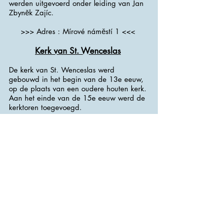
werden uitgevoerd onder leiding van Jan
Zbyněk Zajíc.
>>> Adres : Mírové náměstí 1 <<<
Kerk van St. Wenceslas
De kerk van St. Wenceslas werd
gebouwd in het begin van de 13e eeuw,
op de plaats van een oudere houten kerk.
Aan het einde van de 15e eeuw werd de
kerktoren toegevoegd.
In 1775 werd de kerk herbouwd in
barokstijl, met name de gevel aangevuld
met sculpturale decoratie. Het dak werd
verhoogd, de toren werd verhoogd en de
bovenkant werd gewijzigd in een
uivormige vorm. De gevel van de kerk
met het portaal werd herbouwd,
aangevuld met sculpturale versiering en
kreeg zijn huidige barokke uitstraling.
Het uiteinde van de kerk behield deels
zijn gotische uitstraling.