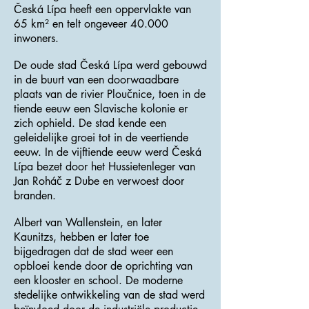
Česká Lípa heeft een oppervlakte van
65 km² en telt ongeveer 40.000
inwoners.
De oude stad Česká Lípa werd gebouwd
in de buurt van een doorwaadbare
plaats van de rivier Ploučnice, toen in de
tiende eeuw een Slavische kolonie er
zich ophield. De stad kende een
geleidelijke groei tot in de veertiende
eeuw. In de vijftiende eeuw werd Česká
Lípa bezet door het Hussietenleger van
Jan Roháč z Dube en verwoest door
branden.
Albert van Wallenstein, en later
Kaunitzs, hebben er later toe
bijgedragen dat de stad weer een
opbloei kende door de oprichting van
een klooster en school. De moderne
stedelijke ontwikkeling van de stad werd