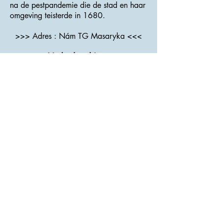
na de pestpandemie die de stad en haar
omgeving teisterde in 1680.
>>> Adres : Nám TG Masaryka <<<
Vodní hrad Lipý
De waterburcht Lipy werd gebouwd in
de 13e eeuw door leden van de familie
Ronovci, die later zelf de heren van LIPA
genoemd werden. In het begin was het
een houten constructie over de rivier
Ploučnice. De stroming van de rivier
werd later afgebogen.
Een wachttoren van steen werd
gebouwd in de 14e eeuw.
In de burcht was er in de 19e en begin
20e eeuw een suikerfabriek, tot het in
1945 uiteindelijk gesloopt werd.
In 1990 begon de stad een geleidelijke
wederopbouw en organiseert er nu