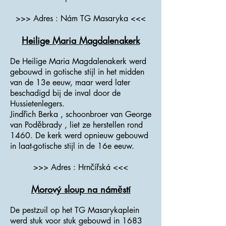
>>> Adres : Nám TG Masaryka <<<
Heilige Maria Magdalenakerk
De Heilige Maria Magdalenakerk werd
gebouwd in gotische stijl in het midden
van de 13e eeuw, maar werd later
beschadigd bij de inval door de
Hussietenlegers.
Jindřich Berka , schoonbroer van George
van Poděbrady , liet ze herstellen rond
1460. De kerk werd opnieuw gebouwd
in laat-gotische stijl in de 16e eeuw.
>>> Adres : Hrnčířská <<<
Morový sloup na náměstí
De pestzuil op het TG Masarykaplein
werd stuk voor stuk gebouwd in 1683