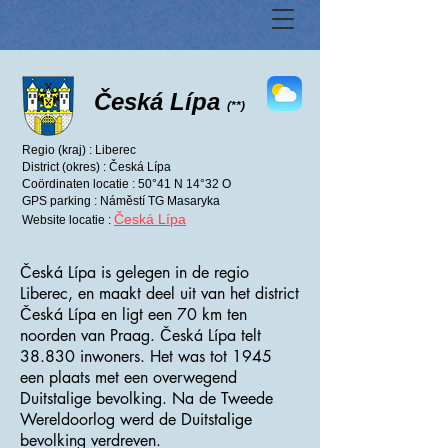
Česká Lípa
(**)
Regio (kraj) : Liberec
District (okres) : Česká Lípa
Coördinaten locatie : 50°41 N 14°32 O
GPS parking : Náměstí TG Masaryka
Česká Lípa
Website locatie :
Česká Lípa is gelegen in de regio
Liberec, en maakt deel uit van het district
Česká Lípa en ligt een 70 km ten
noorden van Praag. Česká Lípa telt
38.830 inwoners. Het was tot 1945
een plaats met een overwegend
Duitstalige bevolking. Na de Tweede
Wereldoorlog werd de Duitstalige
bevolking verdreven.