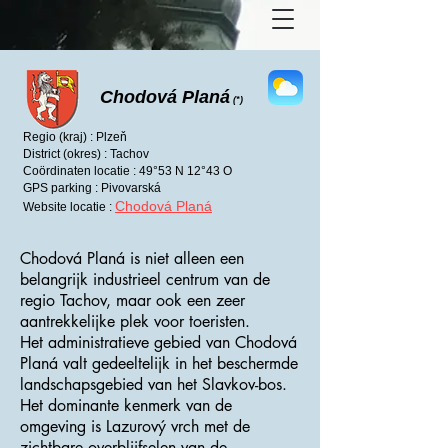
Chodová Planá
(*)
Regio (kraj) : Plzeň
District (okres) : Tachov
Coördinaten locatie : 49°53 N 12°43 O
GPS parking : Pivovarská
Chodová Planá
Website locatie :
Chodová Planá is niet alleen een
belangrijk industrieel centrum van de
regio Tachov, maar ook een zeer
aantrekkelijke plek voor toeristen.
Het administratieve gebied van Chodová
Planá valt gedeeltelijk in het beschermde
landschapsgebied van het Slavkov-bos.
Het dominante kenmerk van de
omgeving is Lazurový vrch met de
zichtbare overblijfselen van de