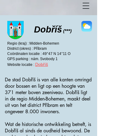
Dobříš
(***)
Regio (kraj) : Midden-Bohemen
District (okres) : Příbram
Coördinaten locatie : 49°47 N 14°11 O
GPS parking : nám. Svobody 1
Dobříš
Website locatie :
De stad Dobříš is van alle kanten omringd
door bossen en ligt op een hoogte van
371 meter boven zeeniveau. Dobříš ligt
in de regio
Midden-Bohemen
, maakt deel
uit van het district
Příbram
en telt
ongeveer 8.000 inwoners.
Wat de historische ontwikkeling betreft, is
Dobříš al sinds de oudheid bewoond. De