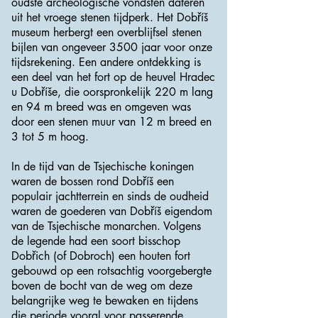
oudste archeologische vondsten dateren
uit het vroege stenen tijdperk. Het Dobříš
museum herbergt een overblijfsel stenen
bijlen van ongeveer 3500 jaar voor onze
tijdsrekening. Een andere ontdekking is
een deel van het fort op de heuvel Hradec
u Dobříše, die oorspronkelijk 220 m lang
en 94 m breed was en omgeven was
door een stenen muur van 12 m breed en
3 tot 5 m hoog.
In de tijd van de Tsjechische koningen
waren de bossen rond Dobříš een
populair jachtterrein en sinds de oudheid
waren de goederen van Dobříš eigendom
van de Tsjechische monarchen. Volgens
de legende had een soort bisschop
Dobřich (of Dobroch) een houten fort
gebouwd op een rotsachtig voorgebergte
boven de bocht van de weg om deze
belangrijke weg te bewaken en tijdens
die periode vooral voor passerende