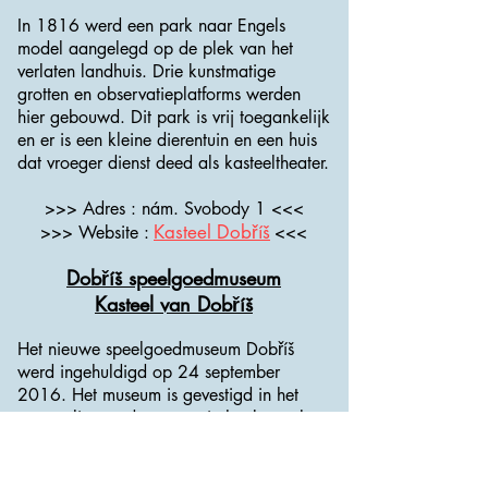
In 1816 werd een park naar Engels
model aangelegd op de plek van het
verlaten landhuis. Drie kunstmatige
grotten en observatieplatforms werden
hier gebouwd. Dit park is vrij toegankelijk
en er is een kleine dierentuin en een huis
dat vroeger dienst deed als kasteeltheater.
>>> Adres : nám. Svobody 1 <<<
Kasteel Dobříš
>>> Website :
<<<
Dobříš speelgoedmuseum
Kasteel van Dobříš
Het nieuwe speelgoedmuseum Dobříš
werd ingehuldigd op 24 september
2016. Het museum is gevestigd in het
voormalige stadsmuseum in het kasteel
van Dobříš. Vanaf 1 januari 2017 wordt
het beheerd door het Cultureel Centrum
Dobříš.