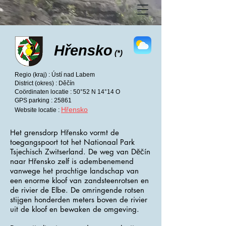
Hřensko
(*)
Regio (kraj) : Ústí nad Labem
District (okres) : Děčín
Coördinaten locatie : 50°52 N 14°14 O
GPS parking : 25861
Hřensko
Website locatie :
Het grensdorp Hřensko vormt de
toegangspoort tot het Nationaal Park
Tsjechisch Zwitserland. De weg van Děčín
naar Hřensko zelf is adembenemend
vanwege het prachtige landschap van
een enorme kloof van zandsteenrotsen en
de rivier de Elbe. De omringende rotsen
stijgen honderden meters boven de rivier
uit de kloof en bewaken de omgeving.