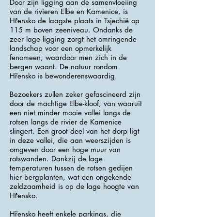
Door zijn ligging aan de samenvloeiing
van de rivieren Elbe en Kamenice, is
Hřensko de laagste plaats in Tsjechië op
115 m boven zeeniveau. Ondanks de
zeer lage ligging zorgt het omringende
landschap voor een opmerkelijk
fenomeen, waardoor men zich in de
bergen waant. De natuur rondom
Hřensko is bewonderenswaardig.
Bezoekers zullen zeker gefascineerd zijn
door de machtige Elbe-kloof, van waaruit
een niet minder mooie vallei langs de
rotsen langs de rivier de Kamenice
slingert. Een groot deel van het dorp ligt
in deze vallei, die aan weerszijden is
omgeven door een hoge muur van
rotswanden. Dankzij de lage
temperaturen tussen de rotsen gedijen
hier bergplanten, wat een ongekende
zeldzaamheid is op de lage hoogte van
Hřensko.
Hřensko heeft enkele parkings, die