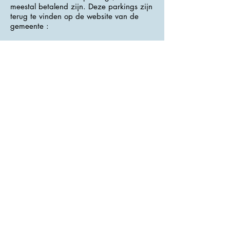
meestal betalend zijn. Deze parkings zijn
terug te vinden op de website van de
gemeente :
Parkings
Hřensko
>>> Website
<<<
Laatst bijgewerkt op 18/7/2026