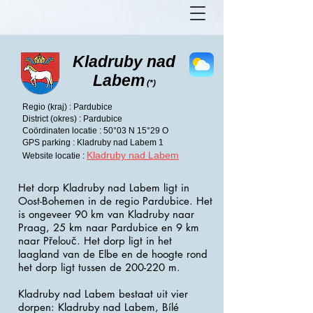
Kladruby nad
Labem
(*)
Regio (kraj) : Pardubice
District (okres) : Pardubice
Coördinaten locatie : 50°03 N 15°29 O
GPS parking : Kladruby nad Labem 1
Kladruby nad Labem
Website locatie :
Het dorp Kladruby nad Labem ligt in
Oost-Bohemen in de regio Pardubice. Het
is ongeveer 90 km van Kladruby naar
Praag, 25 km naar Pardubice en 9 km
naar Přelouč. Het dorp ligt in het
laagland van de Elbe en de hoogte rond
het dorp ligt tussen de 200-220 m.
Kladruby nad Labem bestaat uit vier
dorpen: Kladruby nad Labem, Bílé