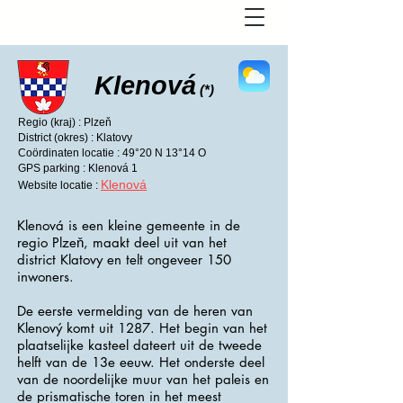
Klenová
(*)
Regio (kraj) : Plzeň
District (okres) : Klatovy
Coördinaten locatie : 49°20 N 13°14 O
GPS parking : Klenová 1
Klenová
Website locatie :
Klenová is een kleine gemeente in de
regio Plzeň, maakt deel uit van het
district Klatovy en telt ongeveer 150
inwoners.
De eerste vermelding van de heren van
Klenový komt uit 1287. Het begin van het
plaatselijke kasteel dateert uit de tweede
helft van de 13e eeuw. Het onderste deel
van de noordelijke muur van het paleis en
de prismatische toren in het meest