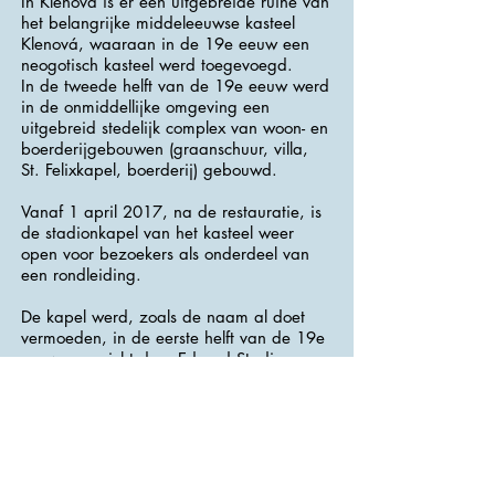
In Klenová is er een uitgebreide ruïne van
het belangrijke middeleeuwse kasteel
Klenová, waaraan in de 19e eeuw een
neogotisch kasteel werd toegevoegd.
In de tweede helft van de 19e eeuw werd
in de onmiddellijke omgeving een
uitgebreid stedelijk complex van woon- en
boerderijgebouwen (graanschuur, villa,
St. Felixkapel, boerderij) gebouwd.
Vanaf 1 april 2017, na de restauratie, is
de stadionkapel van het kasteel weer
open voor bezoekers als onderdeel van
een rondleiding.
De kapel werd, zoals de naam al doet
vermoeden, in de eerste helft van de 19e
eeuw opgericht door Eduard Stadion en
de bouwwerkzaamheden werden voltooid
in 1837. In Bohemen is het uniek door
zijn goed bewaard gebleven interieur,
dat op geen enkele manier is gewijzigd.
>>> Adres : Klenová 1 <<<