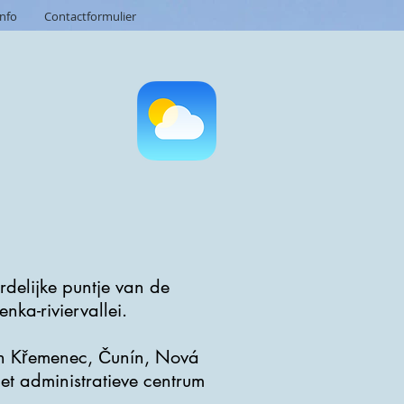
info
Contactformulier
ordelijke puntje van de
ka-riviervallei.
en Křemenec, Čunín, Nová
et administratieve centrum