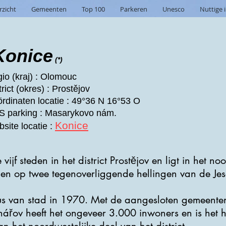
rzicht
Gemeenten
Top 100
Parkeren
Unesco
Nuttige 
Konice
(*)
io (kraj) : Olomouc
trict (okres) : Prostějov
rdinaten locatie : 49°36 N 16°53 O
 parking : Masarykovo nám.
Konice
site locatie :
ijf steden in het district Prostějov en ligt in het no
 op twee tegenoverliggende hellingen van de Jesen
tus van stad in 1970. Met de aangesloten gemeent
ářov heeft het ongeveer 3.000 inwoners en is het h