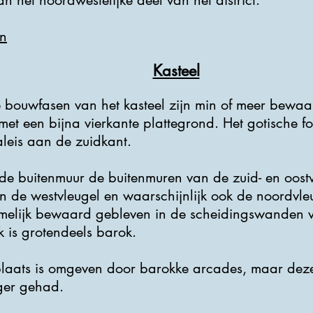
n het noordwestelijke deel van het district.
n
Kasteel
e bouwfasen van het kasteel zijn min of meer bewaa
 met een bijna vierkante plattegrond. Het gotische 
leis aan de zuidkant.
e buitenmuur de buitenmuren van de zuid- en oostv
 de westvleugel en waarschijnlijk ook de noordvle
melijk bewaard gebleven in de scheidingswanden va
k is grotendeels barok.
plaats is omgeven door barokke arcades, maar dez
ger gehad.