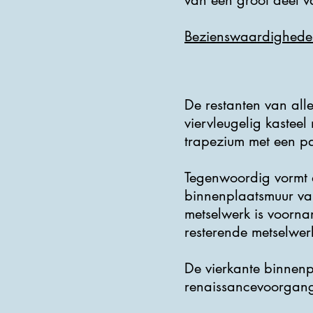
van een groot deel va
Bezienswaardighede
De restanten van all
viervleugelig kasteel
trapezium met een pa
Tegenwoordig vormt d
binnenplaatsmuur van
metselwerk is voorna
resterende metselwer
De vierkante binnen
renaissancevoorgan