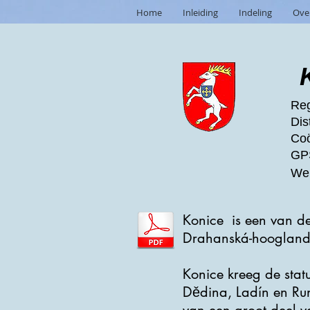
Home
Inleiding
Indeling
Ove
Reg
Dis
Coö
GPS
Web
Konice is een van de v
Drahanská-hooglanden
Konice kreeg de sta
Dědina, Ladín en Run