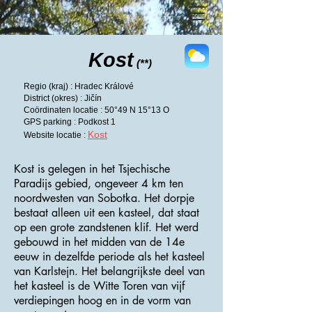
Kost
(**)
Regio (kraj) : Hradec Králové
District (okres) : Jičín
Coördinaten locatie : 50°49 N 15°13 O
GPS parking : Podkost 1
Kost
Website locatie :
Kost is gelegen in het Tsjechische
Paradijs gebied, ongeveer 4 km ten
noordwesten van Sobotka. Het dorpje
bestaat alleen uit een kasteel, dat staat
op een grote zandstenen klif. Het werd
gebouwd in het midden van de 14e
eeuw in dezelfde periode als het kasteel
van Karlstejn. Het belangrijkste deel van
het kasteel is de Witte Toren van vijf
verdiepingen hoog en in de vorm van