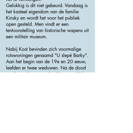
Gelukkig is dit niet gebeurd. Vandaag is
het kasteel eigendom van de familie
Kinsky en wordt het voor het publiek
open gesteld. Men vindt er een
tentoonstelling van historische wapens uit
een militair museum.
Nabij Kost bevinden zich voormalige
rotswoningen genaamd "U slepé Barky".
Aan het begin van de 19e en 20 eeuw,
leefden er twee weduwen. Na de dood
van hun echtgenoten hadden ze te lijden
onder grote armoede en maakten zo hun
huizen in de rots onder het kasteel. Die
plaats werd nog bewoond tot het begin
van Wereldoorlog II.