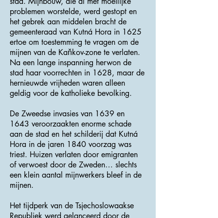
stad. Mijnbouw, die al met moeilijke
problemen worstelde, werd gestopt en
het gebrek aan middelen bracht de
gemeenteraad van Kutná Hora in 1625
ertoe om toestemming te vragen om de
mijnen van de Kaňkov-zone te verlaten.
Na een lange inspanning herwon de
stad haar voorrechten in 1628, maar de
hernieuwde vrijheden waren alleen
geldig voor de katholieke bevolking.
De Zweedse invasies van 1639 en
1643 veroorzaakten enorme schade
aan de stad en het schilderij dat Kutná
Hora in de jaren 1840 voorzag was
triest. Huizen verlaten door emigranten
of verwoest door de Zweden… slechts
een klein aantal mijnwerkers bleef in de
mijnen.
Het tijdperk van de Tsjechoslowaakse
Republiek werd gelanceerd door de