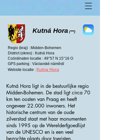
Kutná Hora
(***)
Regio (kraj) : Midden-Bohemen
District (okres) : Kutná Hora
Coördinaten locatie : 49°57 N 15°16 O
GPS parking : Václavské náměstí
Kutna Hora
Website locatie :
Kutná Hora ligt in de bestuurlijke regio
Midden-Bohemen. De stad ligt circa 70
km ten oosten van Praag en heeft
ongeveer 22.000 inwoners. Het
historische centrum van de oude
zilverstad staat met haar monumenten
sinds 1995 op de Werelderfgoedlijst
van de UNESCO en is een veel
bezochte plaats door toeristen.