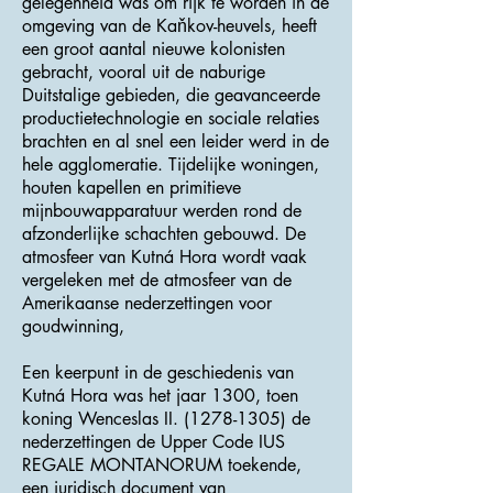
gelegenheid was om rijk te worden in de
omgeving van de Kaňkov-heuvels, heeft
een groot aantal nieuwe kolonisten
gebracht, vooral uit de naburige
Duitstalige gebieden, die geavanceerde
productietechnologie en sociale relaties
brachten en al snel een leider werd in de
hele agglomeratie. Tijdelijke woningen,
houten kapellen en primitieve
mijnbouwapparatuur werden rond de
afzonderlijke schachten gebouwd. De
atmosfeer van Kutná Hora wordt vaak
vergeleken met de atmosfeer van de
Amerikaanse nederzettingen voor
goudwinning,
Een keerpunt in de geschiedenis van
Kutná Hora was het jaar 1300, toen
koning Wenceslas II.
(1278-1305)
de
nederzettingen de Upper Code IUS
REGALE MONTANORUM toekende,
een juridisch document van