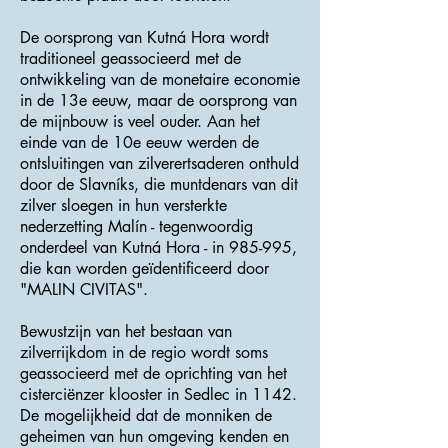
De oorsprong van Kutná Hora wordt
traditioneel geassocieerd met de
ontwikkeling van de monetaire economie
in de 13e eeuw, maar de oorsprong van
de mijnbouw is veel ouder. Aan het
einde van de 10e eeuw werden de
ontsluitingen van zilverertsaderen onthuld
door de Slavníks, die muntdenars van dit
zilver sloegen in hun versterkte
nederzetting Malín - tegenwoordig
onderdeel van Kutná Hora - in 985-995,
die kan worden geïdentificeerd door
"MALIN CIVITAS".
Bewustzijn van het bestaan ​​van
zilverrijkdom in de regio wordt soms
geassocieerd met de oprichting van het
cisterciënzer klooster in Sedlec in 1142.
De mogelijkheid dat de monniken de
geheimen van hun omgeving kenden en