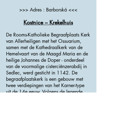
>>> Adres : Barborská <<<
Kostnice – Krekelhuis
De Rooms-Katholieke Begraafplaats Kerk
van Allerheiligen met het Ossuarium,
samen met de Kathedraalkerk van de
Hemelvaart van de Maagd Maria en de
heilige Johannes de Doper - onderdeel
van de voormalige cisterciënzerabdij in
Sedlec, werd gesticht in 1142. De
begraafplaatskerk is een gebouw met
twee verdiepingen van het Karner-type
uit de 14e eeuw. Volgens de legende
was de begraafplaats van Sedlec in
1278 bezaaid met vuil, gebracht door
de monniken uit Jeruzalem, en werd de
begraafplaats het oudste "heilige veld"
in Midden-Europa en een gewilde
begraafplaats. Na de pest in 1318