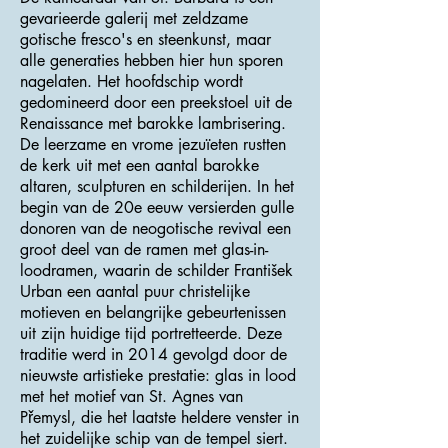
gevarieerde galerij met zeldzame
gotische fresco's en steenkunst, maar
alle generaties hebben hier hun sporen
nagelaten. Het hoofdschip wordt
gedomineerd door een preekstoel uit de
Renaissance met barokke lambrisering.
De leerzame en vrome jezuïeten rustten
de kerk uit met een aantal barokke
altaren, sculpturen en schilderijen. In het
begin van de 20e eeuw versierden gulle
donoren van de neogotische revival een
groot deel van de ramen met glas-in-
loodramen, waarin de schilder František
Urban een aantal puur christelijke
motieven en belangrijke gebeurtenissen
uit zijn huidige tijd portretteerde. Deze
traditie werd in 2014 gevolgd door de
nieuwste artistieke prestatie: glas in lood
met het motief van St. Agnes van
Přemysl, die het laatste heldere venster in
het zuidelijke schip van de tempel siert.