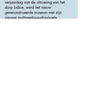
verjaardag van de uitroeiing van het
dorp Lidice, werd het nieuw
gereconstrueerde museum met zijn
nieuwe multimedia-audiovisuele
tentoonstelling genaamd And Those
Innocent Were Guilty ... geopend. De
tentoonstelling informeert de bezoekers
over het leven en het lot van de
dorpsbewoners, over de vernietiging en
vernieuwing ervan op de achtergrond
van de belangrijkste gebeurtenissen die
op dat moment plaatsvonden.
>>> Adres : Josefa Stříbrného <<<