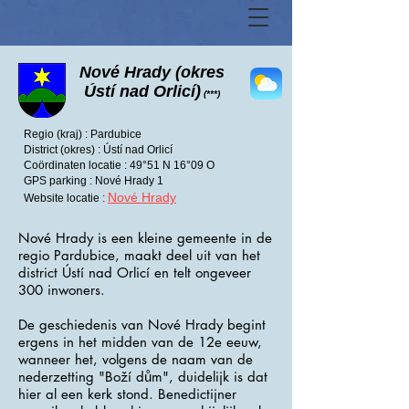
Nové Hrady (okres
Ústí nad Orlicí)
(***)
Regio (kraj) : Pardubice
District (okres) : Ústí nad Orlicí
Coördinaten locatie : 49°51 N 16°09 O
GPS parking : Nové Hrady 1
Nové Hrady
Website locatie :
Nové Hrady is een kleine gemeente in de
regio Pardubice, maakt deel uit van het
district Ústí nad Orlicí en telt ongeveer
300 inwoners.
De geschiedenis van Nové Hrady begint
ergens in het midden van de 12e eeuw,
wanneer het, volgens de naam van de
nederzetting "Boží dům", duidelijk is dat
hier al een kerk stond. Benedictijner