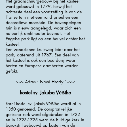
Het graanschuurgebouw bij het kasteel
werd gebouwd in 1779, terwijl het
achterste deel een voortzetting is van de
Franse tuin met een rond prieel en een
decoratieve moestuin. De bovengelegen
tuin is nieuw aangelegd, waar zich een
natuurlijk amfitheater bevindt. Het
Engelse park ligt op een heuvel achter het
kasteel.
Een zandstenen kruisweg leidt door het
park, daterend uit 1767. Een deel van
het kasteel is ook een boerderij waar
herten en Europese damherten worden
gefokt.
>>> Adres : Nové Hrady 1<<<
kostel sv. Jakuba Většího
Farní kostel sv. Jakub Většího wordt al in
1350 genoemd. De oorspronkelijke
gotische kerk werd afgebroken in 1722
en in
1723-1725
werd de huidige kerk in
barokstijl gebouwd op kosten van de