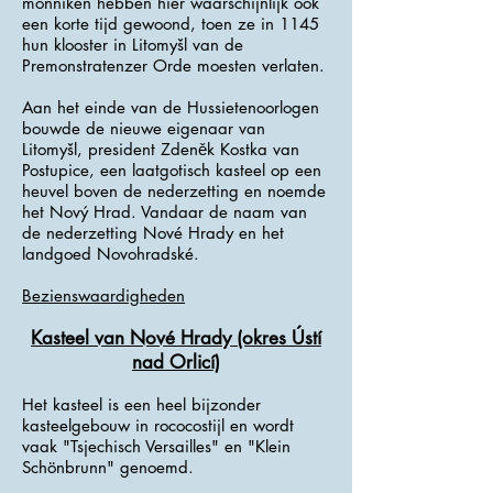
monniken hebben hier waarschijnlijk ook
een korte tijd gewoond, toen ze in 1145
hun klooster in Litomyšl van de
Premonstratenzer Orde moesten verlaten.
Aan het einde van de Hussietenoorlogen
bouwde de nieuwe eigenaar van
Litomyšl, president Zdeněk Kostka van
Postupice, een laatgotisch kasteel op een
heuvel boven de nederzetting en noemde
het Nový Hrad. Vandaar de naam van
de nederzetting Nové Hrady en het
landgoed Novohradské.
Bezienswaardigheden
Kasteel van Nové Hrady (okres Ústí
nad Orlicí)
Het kasteel is een heel bijzonder
kasteelgebouw in rococostijl en wordt
vaak "Tsjechisch Versailles" en "Klein
Schönbrunn" genoemd.