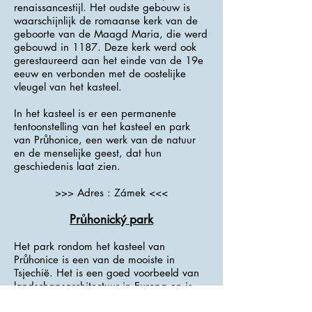
renaissancestijl. Het oudste gebouw is
waarschijnlijk de romaanse kerk van de
geboorte van de Maagd Maria, die werd
gebouwd in 1187. Deze kerk werd ook
gerestaureerd aan het einde van de 19e
eeuw en verbonden met de oostelijke
vleugel van het kasteel.
In het kasteel is er een permanente
tentoonstelling van het kasteel en park
van Průhonice, een werk van de natuur
en de menselijke geest, dat hun
geschiedenis laat zien.
>>> Adres : Zámek <<<
Průhonický park
Het park rondom het kasteel van
Průhonice is een van de mooiste in
Tsjechië. Het is een goed voorbeeld van
landschapsarchitectuur in Europa en is
een buitengewoon waardevolle