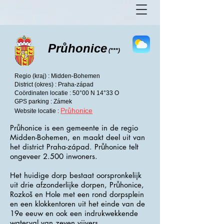
Průhonice
(***)
Regio (kraj) : Midden-Bohemen
District (okres) : Praha-západ
Coördinaten locatie : 50°00 N 14°33 O
GPS parking : Zámek
Průhonice
Website locatie :
Průhonice is een gemeente in de regio
Midden-Bohemen, en maakt deel uit van
het district Praha-západ. Průhonice telt
ongeveer 2.500 inwoners.
Het huidige dorp bestaat oorspronkelijk
uit drie afzonderlijke dorpen, Průhonice,
Rozkoš en Hole met een rond dorpsplein
en een klokkentoren uit het einde van de
19e eeuw en ook een indrukwekkende
waterval van zeven vijvers.