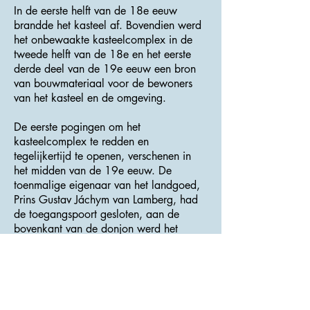
In de eerste helft van de 18e eeuw
brandde het kasteel af. Bovendien werd
het onbewaakte kasteelcomplex in de
tweede helft van de 18e en het eerste
derde deel van de 19e eeuw een bron
van bouwmateriaal voor de bewoners
van het kasteel en de omgeving.
De eerste pogingen om het
kasteelcomplex te redden en
tegelijkertijd te openen, verschenen in
het midden van de 19e eeuw. De
toenmalige eigenaar van het landgoed,
Prins Gustav Jáchym van Lamberg, had
de toegangspoort gesloten, aan de
bovenkant van de donjon werd het
eerste observatieplatform gebouwd en
werd een deel van het metselwerk
gerepareerd. Ondanks alle inspanningen
raakten de reparaties een kleiner deel
van het gebied - het grootste deel van het