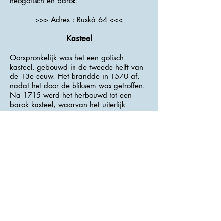
neogotisch en barok.
>>> Adres : Ruská 64 <<<
Kasteel
Oorspronkelijk was het een gotisch
kasteel, gebouwd in de tweede helft van
de 13e eeuw. Het brandde in 1570 af,
nadat het door de bliksem was getroffen.
Na 1715 werd het herbouwd tot een
barok kasteel, waarvan het uiterlijk
sindsdien niet wezenlijk is veranderd.
Een ronde toren met een op het
zuidwesten gerichte rand is bewaard
gebleven van het oorspronkelijke kasteel,
dat alleen aan de kop van het
oorspronkelijke kasteel stond. Ten noorden
van de toren stond het kasteelpaleis,
achter de toren was de nog gesloten
binnenplaats aan de oostkant van de
vestingmuur.