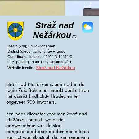
Stráž nad
Nežárkou
(*)
Regio (kraj) : Zuid-Bohemen
District (okres) : Jindřichův Hradec
Coördinaten locatie : 49°04 N 14°54 O
GPS parking : nám. Emy Destinnové 1
Stráž nad Nežárkou
Website locatie :
Stráž nad Nežárkou is een stad in de
regio Zuid-Bohemen, maakt deel uit van
het district Jindřichův Hradec en telt
ongeveer 900 inwoners.
Een paar kilometer voor men Stráž nad
Nežárkou bereikt, wordt de
aanwezigheid van de stad
aangekondigd door de dominante toren
van het wachtkasteel, die zijn omgeving