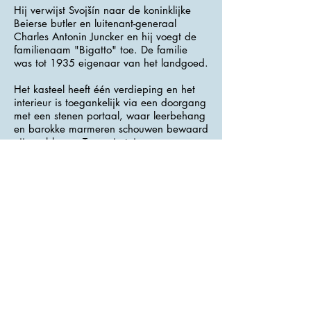
Hij verwijst Svojšín naar de koninklijke
Beierse butler en luitenant-generaal
Charles Antonin Juncker en hij voegt de
familienaam "Bigatto" toe. De familie
was tot 1935 eigenaar van het landgoed.
Het kasteel heeft één verdieping en het
interieur is toegankelijk via een doorgang
met een stenen portaal, waar leerbehang
en barokke marmeren schouwen bewaard
zijn gebleven. Twee siertuinen grenzen
aan het kasteel.
>>> Adres : Svojšín 1 <<<
Zámek Svojšín
>>> Website :
<<<