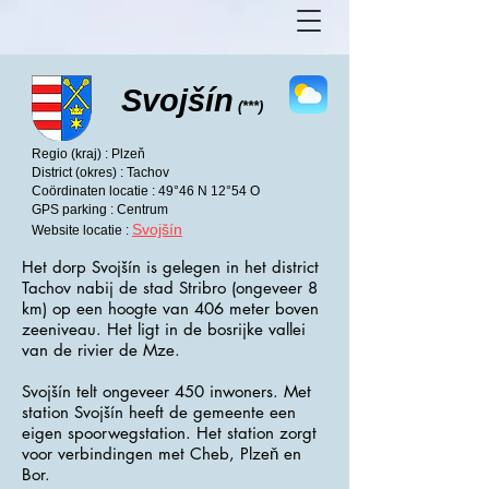
Svojšín
(***)
Regio (kraj) : Plzeň
District (okres) : Tachov
Coördinaten locatie : 49°46 N 12°54 O
GPS parking : Centrum
Svojšín
Website locatie :
Het dorp Svojšín is gelegen in het district
Tachov nabij de stad Stribro (ongeveer 8
km) op een hoogte van 406 meter boven
zeeniveau. Het ligt in de bosrijke vallei
van de rivier de Mze.
Svojšín telt ongeveer 450 inwoners. Met
station Svojšín heeft de gemeente een
eigen spoorwegstation. Het station zorgt
voor verbindingen met Cheb, Plzeň en
Bor.