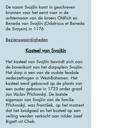
De naam Svojšín komt in geschreven
bronnen voor het eerst voor in de
achternaam van de broers Oldřich en
Beneda van Svojšín (Odalricus et Beneda
de Svaysin) in 1176.
Bezienswaardigheden
Kasteel van Svojšín
Het kasteel van Svojšín bevindt zich aan
de bovenkant van het dorpsplein Svojšín.
Het dorp is een van de oudste feodale
nederzettingen in West-Bohemen. Het
kasteel werd gebouwd op de plaats van
een ouder gebouw in 1723 onder graaf
Jan Václav Příchovský. De laatste
eigenaar van Svojšín van de familie
Příchovský, was František, op het moment
dat het landgoed en het kasteel op een
veiling werden verkocht aan ridder Josef
Bigatt uit Cheb.